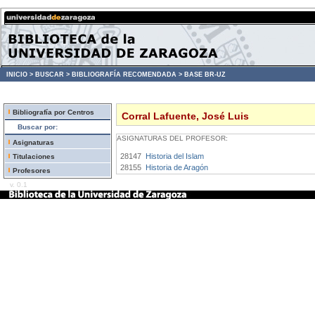
INICIO >
BUSCAR >
BIBLIOGRAFÍA RECOMENDADA >
BASE BR-UZ
Bibliografía por Centros
Corral Lafuente, José Luis
Buscar por:
ASIGNATURAS DEL PROFESOR:
Asignaturas
28147
Historia del Islam
Titulaciones
28155
Historia de Aragón
Profesores
v. 0.1