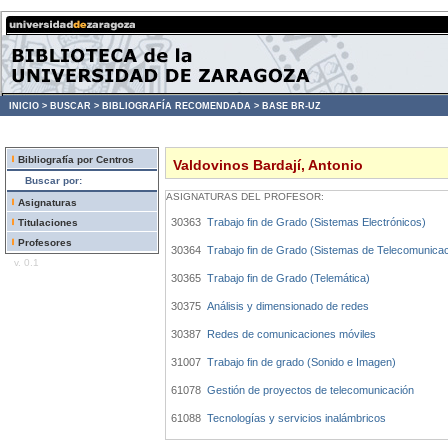
INICIO >
BUSCAR >
BIBLIOGRAFÍA RECOMENDADA >
BASE BR-UZ
Bibliografía por Centros
Valdovinos Bardají, Antonio
Buscar por:
ASIGNATURAS DEL PROFESOR:
Asignaturas
30363
Trabajo fin de Grado (Sistemas Electrónicos)
Titulaciones
Profesores
30364
Trabajo fin de Grado (Sistemas de Telecomunicac
v. 0.1
30365
Trabajo fin de Grado (Telemática)
30375
Análisis y dimensionado de redes
30387
Redes de comunicaciones móviles
31007
Trabajo fin de grado (Sonido e Imagen)
61078
Gestión de proyectos de telecomunicación
61088
Tecnologías y servicios inalámbricos