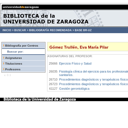
INICIO >
BUSCAR >
BIBLIOGRAFÍA RECOMENDADA >
BASE BR-UZ
Bibliografía por Centros
Gómez Trullén, Eva María Pilar
Buscar por:
ASIGNATURAS DEL PROFESOR:
Asignaturas
25666
Ejercicio Físico y Salud
Titulaciones
Profesores
26035
Fisiología clínica del ejercicio para los profesional
sanitarios.
v. 0.1
26710
Procedimientos diagnósticos y terapéuticos físico
26723
Procedimientos diagnósticos y terapéuticos físicos
61127
Gestión gerontológica