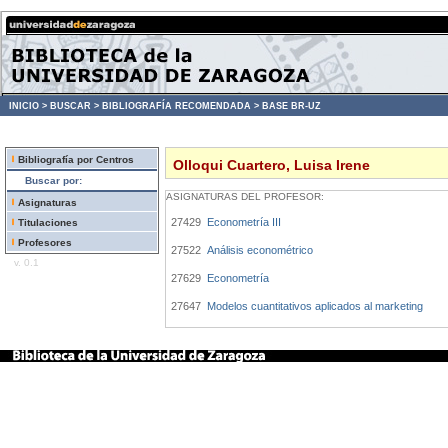
INICIO >
BUSCAR >
BIBLIOGRAFÍA RECOMENDADA >
BASE BR-UZ
Bibliografía por Centros
Olloqui Cuartero, Luisa Irene
Buscar por:
ASIGNATURAS DEL PROFESOR:
Asignaturas
27429
Econometría III
Titulaciones
Profesores
27522
Análisis econométrico
v. 0.1
27629
Econometría
27647
Modelos cuantitativos aplicados al marketing