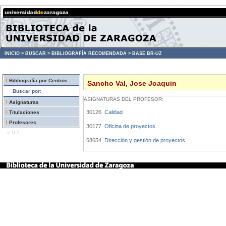
INICIO >
BUSCAR >
BIBLIOGRAFÍA RECOMENDADA >
BASE BR-UZ
Bibliografía por Centros
Sancho Val, Jose Joaquin
Buscar por:
ASIGNATURAS DEL PROFESOR:
Asignaturas
30126
Calidad
Titulaciones
Profesores
30177
Oficina de proyectos
v. 0.1
68654
Dirección y gestión de proyectos