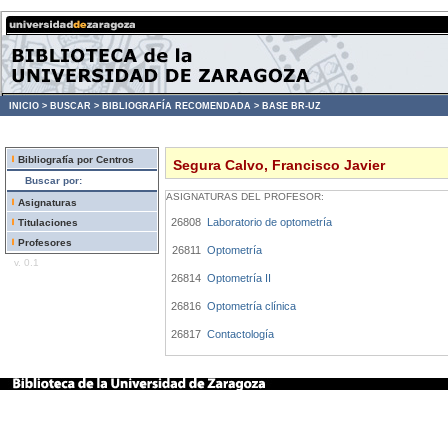
INICIO >
BUSCAR >
BIBLIOGRAFÍA RECOMENDADA >
BASE BR-UZ
Bibliografía por Centros
Segura Calvo, Francisco Javier
Buscar por:
ASIGNATURAS DEL PROFESOR:
Asignaturas
26808
Laboratorio de optometría
Titulaciones
Profesores
26811
Optometría
v. 0.1
26814
Optometría II
26816
Optometría clínica
26817
Contactología