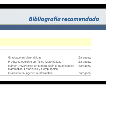
Graduado en Matemáticas
Zaragoza
Programa conjunto en Física-Matemáticas
Zaragoza
Máster Universitario en Modelización e Investigación
Zaragoza
Matemática, Estadística y Computación
Graduado en Ingeniería Informática
Zaragoza