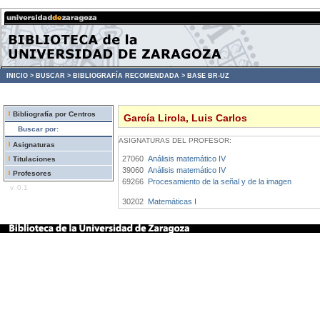
INICIO >
BUSCAR >
BIBLIOGRAFÍA RECOMENDADA >
BASE BR-UZ
Bibliografía por Centros
García Lirola, Luis Carlos
Buscar por:
ASIGNATURAS DEL PROFESOR:
Asignaturas
27060
Análisis matemático IV
Titulaciones
39060
Análisis matemático IV
Profesores
69266
Procesamiento de la señal y de la imagen
v. 0.1
30202
Matemáticas I