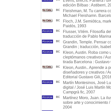
Evens, Brecht. Pantera / Br
edición Bilbao : Astiberri, 
BC
Fleishman, M. Tu carrera co
Michael Fleishamn. Barcel
BC
Floch, J.M. Semiótica, mark
Paidós, 1993
BC
Flusser, Vilém. Filosofía de
traducción de Pablo Marinas
BC
Grandin, Temple. Pensar co
Grandin ; traducción, Isabel
BC
Kleon, Austin. Roba como un
cleptómanos creativos / Aust
tirada Barcelona : Gustavo 
BC
Kleon, Austin.. Aprende a pr
diseñadores y creativos / Au
Editorial Gustavo Gili, [201
BC
Martín Montesinos, José Lui
digital / José Luis Martín 
Campgrà fic, 2007
BC
Martínez Moro, Juan. La ilu
sobre arte y conocimiento /
2004