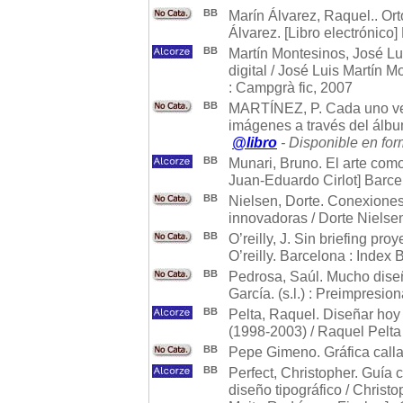
BB
Marín Álvarez, Raquel.. Ort
Álvarez. [Libro electrónico]
BB
Martín Montesinos, José Lui
digital / José Luis Martín 
: Campgrà fic, 2007
BB
MARTÍNEZ, P. Cada uno ve 
imágenes a través del álb
@libro
- Disponible en for
BB
Munari, Bruno. El arte como
Juan-Eduardo Cirlot] Barce
BB
Nielsen, Dorte. Conexiones
innovadoras / Dorte Nielse
BB
O’reilly, J. Sin briefing pr
O’reilly. Barcelona : Index
BB
Pedrosa, Saúl. Mucho diseñi
García. (s.l.) : Preimpresio
BB
Pelta, Raquel. Diseñar hoy
(1998-2003) / Raquel Pelta 
BB
Pepe Gimeno. Gráfica calla
BB
Perfect, Christopher. Guía c
diseño tipográfico / Christ