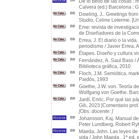
BB
De lo bello de las cosas : 
Calvera (ed.) Barcelona : G
BB
Dowling, J.. Greetings from
Studio, Celine Leterme. [Un
BB
Eme: revista de investigaci
de Diseñadores de la Com
BB
Errea, J. El diario o la vida
periodismo / Javier Errea.
BB
Étapes. Diseño y cultura vi
BB
Fernández, A. Saul Bass /
Biblioteca gráfica, 2010
BB
Floch, J.M. Semiótica, mark
Paidós, 1993
BB
Goethe, J.W. von. Teoría d
Wolfgang von Goethe. Barc
BB
Jardí, Enric. Por qué las pá
Gili, 2023 [Comentario prof.
[Obs. docente: ]
BB
Johansson, Kaj. Manual de 
Peter Lundberg, Robert Ryb
BB
Maeda, John. Las leyes de l
vida / John Maeda . 1ª ed. e