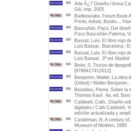
BB
Arte Â¿? Diseño / Anna Calve
Gili, imp. 2005
BB
Bartkowiaks. Forum Book 
Prints, Artists, Books.... 
BB
Bascuñán, Paco. Del diseño
Paco Bascuñán Paterna, Val
BB
Bassat, Luis. El libro rojo
Luis Bassat . Barcelona : 
BB
Bassat, Luis. El libro rojo 
Luis Bassat . 3ª ed. Madrid
BB
Beier, S. Trucos de tipogra
[9788417412012]
BB
Benjamin, Walter. La obra d
(Urtext) / Walter Benjamin .
BB
Bourdieu, Pierre. Sobre la t
Thomas Kauf . 4a. ed. Bar
BB
Caldwell, Cath.. Diseño edi
digitales / Cath Caldwell, 
edición actualizada y ampli
BB
Castelman, R. A century of 
Museum of Modern, 1995