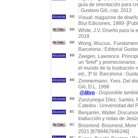
guía de orientación para cre
: Gustavo Gili, cop. 2013
BB
Visual: magazine de diseño,
Blur Ediciones, 1989- [Publ
BB
White, J.V. Diseño para la 
2018
BB
Wong, Wucius.. Fundamentos
Barcelona : Editorial Gustav
BB
Zeegen, Lawrence. Principio
un “brief“ y promocionarse, a
el mundo de la ilustración 
ed., 3ª tir. Barcelona : Gust
BB
Zimmermann, Yves. Del dis
Gili, D.L. 1998
@libro
- Disponible tambié
BB
Zunzunegui Díez, Santos. P
Catedra : Universidad del 
BC
Benjamin, Walter. Discursos
traducción y notas de Jesús 
BC
Brosmind. Brosmind, More 
2021 [9788467946246]
BC