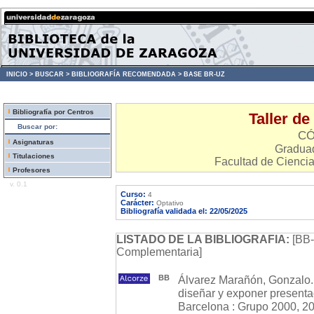
INICIO >
BUSCAR >
BIBLIOGRAFÍA RECOMENDADA >
BASE BR-UZ
Bibliografía por Centros
Taller de
Buscar por:
CÓ
Asignaturas
Graduad
Titulaciones
Facultad de Cienci
Profesores
v. 0.1
Curso:
4
Carácter:
Optativo
Bibliografía validada el: 22/05/2025
LISTADO DE LA BIBLIOGRAFIA:
[BB-
Complementaria]
BB
Álvarez Marañón, Gonzalo. E
diseñar y exponer presenta
Barcelona : Grupo 2000, 2