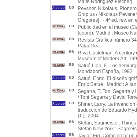
Maite Rodríguez Fischer] .
BB
Pevsner, Nikolaus. Pionero
Gropius / Nikolaus Pevsner
Gregores] . - 4ª ed. rev. en
BB
Publicidad en el museo (Ca
(coord). Madrid : Museo Na
BB
Revista Gràffica número 34.
PalauGea
BB
Riva Castelman. A century o
Museum of Modern Art, 19
BB
Satué Llop, E. Los demiurgo
Mondadori España, 1992
BB
Satué, Enric. El diseño gráf
Enric Satué . Madrid : Alia
BB
Segarra, T. Toni Segarra y
/ Toni Segarra y David Tor
BB
Shiner, Larry. La invencion d
traducción de Eduardo Hyde 
D.L. 2004
BB
Stefan, Sagmeister. Things 
Stefan New York : Sagmeister
BB
Taylor, Fig. Cómo crear un 