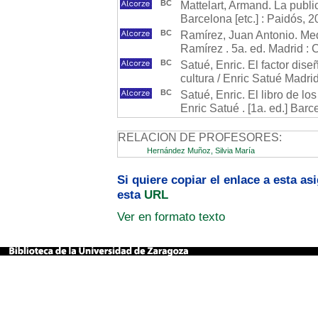
BC
Mattelart, Armand. La publi
Barcelona [etc.] : Paidós, 
BC
Ramírez, Juan Antonio. Med
Ramírez . 5a. ed. Madrid : 
BC
Satué, Enric. El factor dise
cultura / Enric Satué Madrid
BC
Satué, Enric. El libro de lo
Enric Satué . [1a. ed.] Barc
RELACION DE PROFESORES:
Hernández Muñoz, Silvia María
Si quiere copiar el enlace a esta a
esta
URL
Ver en formato texto