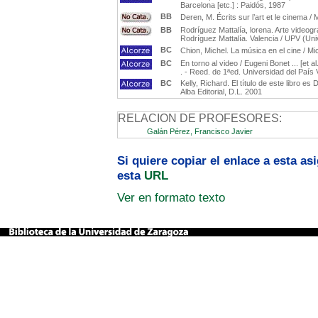
Barcelona [etc.] : Paidós, 1987
BB
Deren, M. Écrits sur l’art et le cinema 
BB
Rodríguez Mattalía, lorena. Arte videogr
Rodríguez Mattalía. Valencia / UPV (Uni
BC
Chion, Michel. La música en el cine / Mi
BC
En torno al video / Eugeni Bonet ... [et
. - Reed. de 1ªed. Universidad del País
BC
Kelly, Richard. El título de este libro e
Alba Editorial, D.L. 2001
RELACION DE PROFESORES:
Galán Pérez, Francisco Javier
Si quiere copiar el enlace a esta a
esta
URL
Ver en formato texto