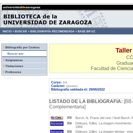
INICIO >
BUSCAR >
BIBLIOGRAFÍA RECOMENDADA >
BASE BR-UZ
Bibliografía por Centros
Talle
Buscar por:
CÓ
Asignaturas
Graduad
Titulaciones
Facultad de Cienci
Profesores
v. 0.1
Curso:
3/4
Carácter:
Optativo
Bibliografía validada el: 29/06/2022
LISTADO DE LA BIBLIOGRAFIA:
[BB-
Complementaria]
BB
Burch, N. Praxis del cine / Noël Burch.
BB
Deleuze, Gilles. La imagen-movimiento : 
1984
BB
Deleuze, Gilles. La imagen-tiempo : estud