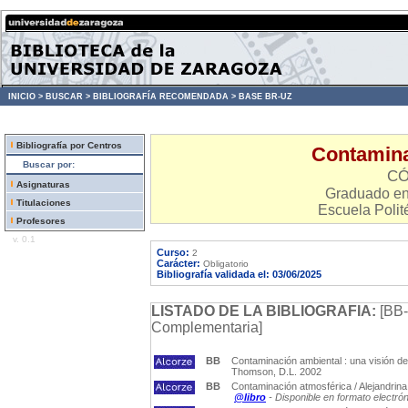
INICIO >
BUSCAR >
BIBLIOGRAFÍA RECOMENDADA >
BASE BR-UZ
Bibliografía por Centros
Contamina
Buscar por:
CÓ
Asignaturas
Graduado en
Titulaciones
Escuela Polit
Profesores
v. 0.1
Curso:
2
Carácter:
Obligatorio
Bibliografía validada el: 03/06/2025
LISTADO DE LA BIBLIOGRAFIA:
[BB-
Complementaria]
BB
Contaminación ambiental : una visión des
Thomson, D.L. 2002
BB
Contaminación atmosférica / Alejandrina 
@libro
- Disponible en formato electró