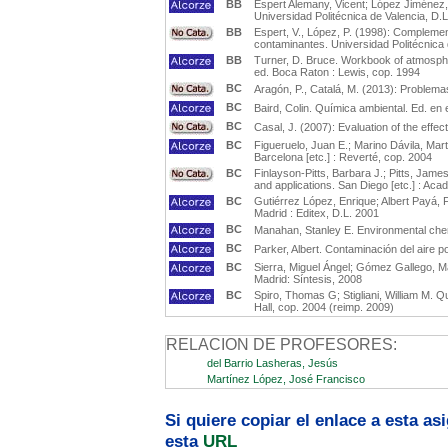
BB
Espert Alemany, Vicent; López Jiménez,
Universidad Politécnica de Valencia, D.
BB
Espert, V., López, P. (1998): Compleme
contaminantes. Universidad Politécnica 
BB
Turner, D. Bruce. Workbook of atmospher
ed. Boca Raton : Lewis, cop. 1994
BC
Aragón, P., Catalá, M. (2013): Problema
BC
Baird, Colin. Química ambiental. Ed. en 
BC
Casal, J. (2007): Evaluation of the effe
BC
Figueruelo, Juan E.; Marino Dávila, Mar
Barcelona [etc.] : Reverté, cop. 2004
BC
Finlayson-Pitts, Barbara J.; Pitts, Jam
and applications. San Diego [etc.] : Ac
BC
Gutiérrez López, Enrique; Albert Payá, 
Madrid : Editex, D.L. 2001
BC
Manahan, Stanley E. Environmental chem
BC
Parker, Albert. Contaminación del aire po
BC
Sierra, Miguel Ángel; Gómez Gallego, Ma
Madrid: Síntesis, 2008
BC
Spiro, Thomas G; Stigliani, William M. Q
Hall, cop. 2004 (reimp. 2009)
RELACION DE PROFESORES:
del Barrio Lasheras, Jesús
Martínez López, José Francisco
Si quiere copiar el enlace a esta a
esta
URL