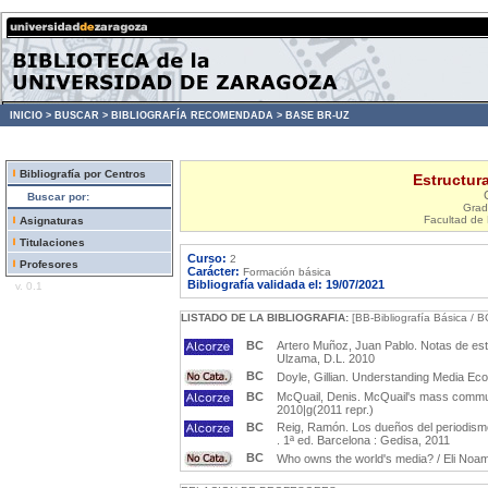
INICIO >
BUSCAR >
BIBLIOGRAFÍA RECOMENDADA >
BASE BR-UZ
Bibliografía por Centros
Estructur
Buscar por:
Grad
Facultad de 
Asignaturas
Titulaciones
Curso:
2
Profesores
Carácter:
Formación básica
Bibliografía validada el: 19/07/2021
v. 0.1
LISTADO DE LA BIBLIOGRAFIA:
[BB-Bibliografía Básica / B
BC
Artero Muñoz, Juan Pablo. Notas de est
Ulzama, D.L. 2010
BC
Doyle, Gillian. Understanding Media Eco
BC
McQuail, Denis. McQuail's mass communi
2010|g(2011 repr.)
BC
Reig, Ramón. Los dueños del periodismo
. 1ª ed. Barcelona : Gedisa, 2011
BC
Who owns the world's media? / Eli Noam