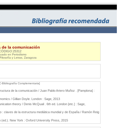
a de la comunicación
CÓDIGO:25312
uado en Periodismo
Filosofía y Letras, Zaragoza
C-Bibliografía Complementaria]
ructura de la comunicación / Juan Pablo Artero Muñoz . [Pamplona] :
nomics / Gillian Doyle. London : Sage, 2013
cation theory / Denis McQuail . 6th ed. London [etc.] : Sage,
 : claves de la estructura mediática mundial y de España / Ramón Reig
 (ed.). New York : Oxford University Press, 2015