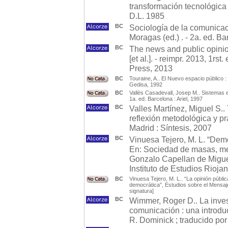
transformación tecnológica 
D.L. 1985
BC
Sociología de la comunicac
Moragas (ed.) . - 2a. ed. Ba
BC
The news and public opinion
[et al.]. - reimpr. 2013, 1r
Press, 2013
BC
Touraine, A.. El Nuevo espacio público :
Gedisa, 1992
BC
Vallès Casadevall, Josep M.. Sistemas el
1a. ed. Barcelona : Ariel, 1997
BC
Valles Martínez, Miguel S.. 
reflexión metodológica y prá
Madrid : Síntesis, 2007
BC
Vinuesa Tejero, M. L. “Dem
En: Sociedad de masas, me
Gonzalo Capellan de Miguel
Instituto de Estudios Rioja
BC
Vinuesa Tejero, M. L.. “La opinión públ
democrática”, Estudios sobre el Mensaje
signatura]
BC
Wimmer, Roger D.. La inves
comunicación : una introd
R. Dominick ; traducido por