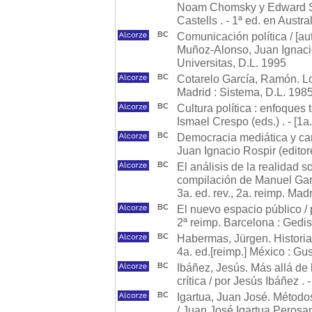
Noam Chomsky y Edward S.
Castells . - 1ª ed. en Austra
BC
Comunicación política / [aut
Muñoz-Alonso, Juan Ignacio 
Universitas, D.L. 1995
BC
Cotarelo García, Ramón. Lo
Madrid : Sistema, D.L. 198
BC
Cultura política : enfoques t
Ismael Crespo (eds.) . - [1a
BC
Democracia mediática y ca
Juan Ignacio Rospir (editore
BC
El análisis de la realidad s
compilación de Manuel Garc
3a. ed. rev., 2a. reimp. Mad
BC
El nuevo espacio público / 
2ª reimp. Barcelona : Gedi
BC
Habermas, Jürgen. Historia y
4a. ed.[reimp.] México : Gu
BC
Ibáñez, Jesús. Más allá de l
crítica / por Jesús Ibáñez .
BC
Igartua, Juan José. Método
/ Juan José Igartua Perosa