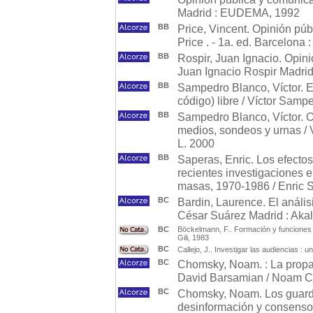
Madrid : EUDEMA, 1992
BB
Price, Vincent. Opinión púb
Price . - 1a. ed. Barcelona 
BB
Rospir, Juan Ignacio. Opini
Juan Ignacio Rospir Madrid
BB
Sampedro Blanco, Víctor. El
código) libre / Víctor Sampe
BB
Sampedro Blanco, Víctor. O
medios, sondeos y urnas / 
L. 2000
BB
Saperas, Enric. Los efecto
recientes investigaciones e
masas, 1970-1986 / Enric Sa
BC
Bardin, Laurence. El anális
César Suárez Madrid : Akal
BC
Böckelmann, F.. Formación y funciones s
Gili, 1983
BC
Callejo, J.. Investigar las audiencias : u
BC
Chomsky, Noam. : La propag
David Barsamian / Noam Cho
BC
Chomsky, Noam. Los guardi
desinformación y consenso