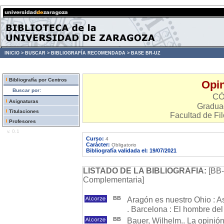
INICIO >
BUSCAR >
BIBLIOGRAFÍA RECOMENDADA >
BASE BR-UZ
Bibliografía por Centros
Opin
Buscar por:
CÓ
Asignaturas
Gradua
Titulaciones
Facultad de Fil
Profesores
v. 0.1
Curso:
4
Carácter:
Obligatorio
Bibliografía validada el: 19/07/2021
LISTADO DE LA BIBLIOGRAFIA:
[BB-
Complementaria]
BB
Aragón es nuestro Ohio : A
. Barcelona : El hombre de
BB
Bauer, Wilhelm.. La opinión