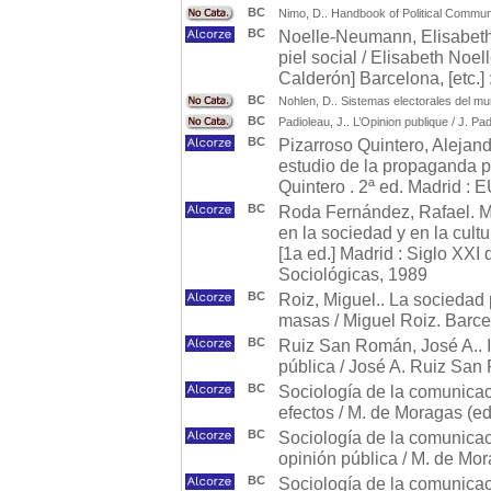
BC
Nimo, D.. Handbook of Political Commun
BC
Noelle-Neumann, Elisabeth. 
piel social / Elisabeth Noe
Calderón] Barcelona, [etc.]
BC
Nohlen, D.. Sistemas electorales del mu
BC
Padioleau, J.. L’Opinion publique / J. Pa
BC
Pizarroso Quintero, Alejand
estudio de la propaganda po
Quintero . 2ª ed. Madrid :
BC
Roda Fernández, Rafael. M
en la sociedad y en la cul
[1a ed.] Madrid : Siglo XXI
Sociológicas, 1989
BC
Roiz, Miguel.. La sociedad 
masas / Miguel Roiz. Barce
BC
Ruiz San Román, José A.. In
pública / José A. Ruiz San 
BC
Sociología de la comunicaci
efectos / M. de Moragas (ed.
BC
Sociología de la comunicac
opinión pública / M. de Mor
BC
Sociología de la comunica