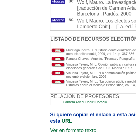
BC
Wolf, Mauro. La investigac
[traducción de Carmen Artal 
Barcelona : Paidós, 2000
BC
Wolf, Mauro. Los efectos so
Lamberto Chiti] . - [1a. ed.
LISTADO DE RECURSOS ELECTRÓN
Murelaga Ibarra, J. ”Historia contextualizada de
comunicación social, 2009, vol. 14, p. 367-386
Pantoja Chaves, Antonio: “Prensa y Fotografía. 
Vinuesa Tejero, M. L. Opinión pública y cultura
elecciones generales de 1993. Madrid : 1997
Vinuesa Tejero, M. L.. “La comunicación políti
noviembre-diciembre, 2006
Vinuesa Tejero, M. L.. “La opinión pública med
Estudios sobre el Mensaje Periodístico, vol. 14
RELACION DE PROFESORES:
Cabrera Altieri, Daniel Horacio
Si quiere copiar el enlace a esta a
esta
URL
Ver en formato texto