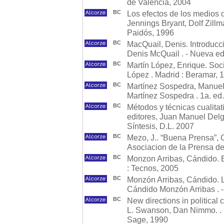
de València, 2004
BC
Los efectos de los medios d
Jennings Bryant, Dolf Zillma
Paidós, 1996
BC
MacQuail, Denis. Introducci
Denis McQuail . - Nueva ed.
BC
Martín López, Enrique. Soci
López . Madrid : Beramar, 
BC
Martínez Sospedra, Manuel. 
Martínez Sospedra . 1a. ed.
BC
Métodos y técnicas cualitat
editores, Juan Manuel Delga
Síntesis, D.L. 2007
BC
Mezo, J.. “Buena Prensa”, 
Asociacion de la Prensa de
BC
Monzon Arribas, Cándido. 
: Tecnos, 2005
BC
Monzón Arribas, Cándido. La
Cándido Monzón Arribas . - 
BC
New directions in political
L. Swanson, Dan Nimmo. . - 
Sage, 1990