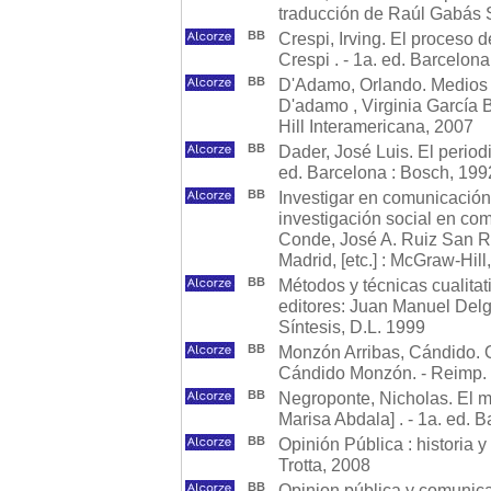
traducción de Raúl Gabás 
BB
Crespi, Irving. El proceso d
Crespi . - 1a. ed. Barcelona
BB
D'Adamo, Orlando. Medios 
D'adamo , Virginia García 
Hill Interamericana, 2007
BB
Dader, José Luis. El periodi
ed. Barcelona : Bosch, 199
BB
Investigar en comunicación 
investigación social en co
Conde, José A. Ruiz San Ro
Madrid, [etc.] : McGraw-Hill
BB
Métodos y técnicas cualitat
editores: Juan Manuel Delga
Síntesis, D.L. 1999
BB
Monzón Arribas, Cándido. O
Cándido Monzón. - Reimp. 
BB
Negroponte, Nicholas. El mu
Marisa Abdala] . - 1a. ed. 
BB
Opinión Pública : historia 
Trotta, 2008
BB
Opinion pública y comunicaci