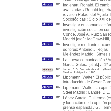
BC
Inglehart, Ronald. El cambi
avanzadas / Ronald Ingleha
revisión Rafaél del Aguila 
Sociológicas : Siglo XXI d
BC
Investigar en comunicación 
investigación social en co
Conde, José A. Ruiz San Ro
Madrid [etc.] : McGraw-Hill,
BC
Investigar mediante encuest
editores: Antonio J. Rojas
Meléndez Madrid : Síntesis
BC
La nueva comunicación / An
García Galera [et al.] . - 1ª
BC
Lemert, J. B.. Después de todo : ¿Puede
México : Publigrafics, 1983
BC
Lippmann, Walter. El públic
introducción de César Garc
BC
Lippmann, Walter. La opini
Steel Madrid : Langre, D.L.
BC
López García, Guillermo (c
y formación de la opinión p
prensa española / Guillermo 