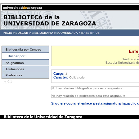
INICIO >
BUSCAR >
BIBLIOGRAFÍA RECOMENDADA >
BASE BR-UZ
Bibliografía por Centros
Enfer
Buscar por:
Graduado en
Escuela Universitaria d
Asignaturas
Titulaciones
Curso:
4
Profesores
Carácter:
Obligatorio
v. 0.1
No hay relación bibliográfica para esta asignatura
No hay relación de profesores para esta asignatura
Si quiere copiar el enlace a esta asignatura haga clic