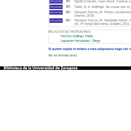
BC
Ojeda Croissier, Juan Jesús. 3 pasos c
BC
Taleb, N. N. Antifrágil : las cosas que s
BC
Vázquez García, M. Fitness revolucionar
Oberon, 2018.
BC
Vázquez García, M. Saludable mente : há
ed., 4ª reimpr.Barcelona: Grijalbo, 2021
RELACION DE PROFESORES:
Herrero Gallego, Pablo
Lapuente Hernández, Diego
Si quiere copiar el enlace a esta asignatura haga clic
Ver en formato texto