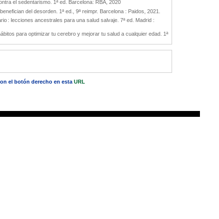
ontra el sedentarismo. 1ª ed. Barcelona: RBA, 2020
e benefician del desorden. 1ª ed., 9ª reimpr. Barcelona : Paidos, 2021.
io : lecciones ancestrales para una salud salvaje. 7ª ed. Madrid :
bitos para optimizar tu cerebro y mejorar tu salud a cualquier edad. 1ª
 con el botón derecho en esta
URL