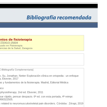
tos de fisioterapia
CÓDIGO:25604
uado en Fisioterapia
iencias de la Salud, Zaragoza
C-Bibliografía Complementaria]
 Su, Jonathan. Netter Exploración clínica en ortopedia : un enfoque
, Elsevier, 2017
 y fundamentos de la fisioterapia. Madrid, Editorial Médica
nico
physiotherapy. 2nd ed. Elsevier, 2011
r rápido, pensar despacio. 6ª ed. con esta portada, 4ª reimpr.
8490322505.
s related to neuromusculoskeletal pain disorders. Córdoba : Zérapi, 2019