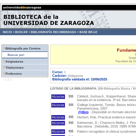
INICIO >
BUSCAR >
BIBLIOGRAFÍA RECOMENDADA >
BASE BR-UZ
Bibliografía por Centros
Fundamen
Buscar por:
Grad
Facultad de C
Asignaturas
Titulaciones
Curso:
1
Profesores
Carácter:
Obligatoria
Bibliografía validada el: 10/06/2025
v. 0.1
LISTADO DE LA BIBLIOGRAFIA:
[BB-Bibliografía Básica / B
BB
Cleland, Joshua A., Koppenhaver, Shane,
basado en la evidencia. 3ª ed. Barcelona
BB
Gallego Izquierdo, Tomás: Bases teóricas
Panamericana, 2007
@libro
- Disponible en formato electró
BB
Herbert, Rob. Practical evidence-based 
BB
Kahneman, D.; Chamorro Melke, J. Pensa
Barcelona : Debolsillo, 2018. ISBN 978
BB
Pattern recognition of clinical syndrome