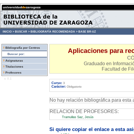
INICIO >
BUSCAR >
BIBLIOGRAFÍA RECOMENDADA >
BASE BR-UZ
Bibliografía por Centros
Aplicaciones para rec
Buscar por:
CÓ
Asignaturas
Graduado en Informació
Titulaciones
Facultad de Fil
Profesores
v. 0.1
Curso:
3
Carácter:
Obligatorio
No hay relación bibliográfica para esta 
RELACION DE PROFESORES:
Tramullas Saz, Jesús
Si quiere copiar el enlace a esta a