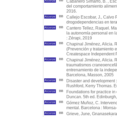
BB
Cabañero Simarro, B. , Esc
del comportamiento alimenta
2016.
BB
Callejo Escobar, J., Calvo
drogodependencias en terap
BB
Cantero Tellez, Raquel. Man
la autonomía personal en l
: Zérapi, 2019
BB
Chapinal Jiménez, Alicia. Re
(Prevención y tratamiento e
Createspace Independent P
BB
Chapinal Jiménez, Alicia. R
traumatismos craneoencefál
entrenamiento de la indepe
Barcelona, Masson, 2005
BB
Disaster and development :
Rushford, Kerry Thomas. Ed
BB
Foundations for practice in
Duncan. 5th ed. Edinburgh,
BB
Gómez Muñoz, C. Intervenc
mental. Barcelona : Monsa
BB
Grieve, June, Gnanasekaran