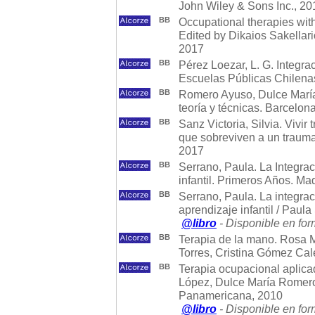
John Wiley & Sons Inc., 20
BB
Occupational therapies witho
Edited by Dikaios Sakellari
2017
BB
Pérez Loezar, L. G. Integr
Escuelas Públicas Chilenas.
BB
Romero Ayuso, Dulce María,
teoría y técnicas. Barcelo
BB
Sanz Victoria, Silvia. Vivir
que sobreviven a un trauma
2017
BB
Serrano, Paula. La Integrac
infantil. Primeros Años. Ma
BB
Serrano, Paula. La integrac
aprendizaje infantil / Paul
@libro
- Disponible en for
BB
Terapia de la mano. Rosa M
Torres, Cristina Gómez Cale
BB
Terapia ocupacional aplica
López, Dulce María Romero 
Panamericana, 2010
@libro
- Disponible en for