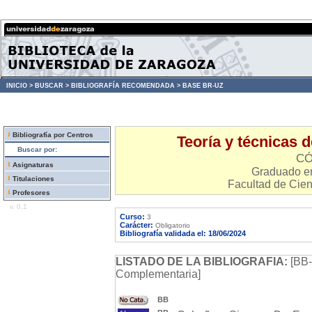
INICIO >
BUSCAR >
BIBLIOGRAFÍA RECOMENDADA >
BASE BR-UZ
Bibliografía por Centros
Teoría y técnicas d
Buscar por:
CÓ
Asignaturas
Graduado en
Titulaciones
Facultad de Cien
Profesores
v. 0.1
Curso:
3
Carácter:
Obligatorio
Bibliografía validada el: 18/06/2024
LISTADO DE LA BIBLIOGRAFIA:
[BB-
Complementaria]
BB