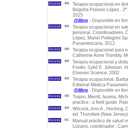
BB
Terapia ocupacional en disfu
Begoña Polonio López . 2ª 
2015
@libro
- Disponible en for
BB
Terapia ocupacional en salu
personal. Coordinadores, 
López, Mariel Pellegrini S
Panamericana, 2012
BB
Terapia ocupacional para e
Catherine Anne Trombly. M
BB
Terapia ocupacional y disfu
Foster, Sybil E. Johnson. V
Elsevier Science, 2002
BB
Terapia ocupacional. Barbar
Editorial Médica Panameri
@libro
- Disponible en for
BB
Turpin, Merrill, Iwama, Mic
practice : a field guide. Re
BB
Wilcock, Ann A., Hocking, C
ed. Thorofare (New Jersey)
BC
Manual práctico de salud 
Lozano, coordinador ; Carmen