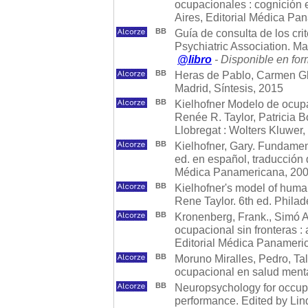
ocupacionales : cognición
Aires, Editorial Médica Pa
BB
Guía de consulta de los cr
Psychiatric Association. M
@libro
- Disponible en for
BB
Heras de Pablo, Carmen Gl
Madrid, Síntesis, 2015
BB
Kielhofner Modelo de ocupa
Renée R. Taylor, Patricia Bo
Llobregat : Wolters Kluwer
BB
Kielhofner, Gary. Fundamen
ed. en español, traducción d
Médica Panamericana, 20
BB
Kielhofner's model of human
Rene Taylor. 6th ed. Philad
BB
Kronenberg, Frank., Simó Al
ocupacional sin fronteras :
Editorial Médica Panameri
BB
Moruno Miralles, Pedro, Ta
ocupacional en salud menta
BB
Neuropsychology for occupat
performance. Edited by Lin