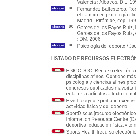
Valencia : Albatros, D.L. 1
BC
Fernandez Ballesteros, Roc
el cambio en psicología clí
Madrid : Pirámide, cop. 19
BC
Garcés de los Fayos Ruíz, E
Garcés de los Fayos Ruiz, A
: DM, 2006
BC
Psicología del deporte / Jau
LISTADO DE RECURSOS ELECTRÓN
PSICODOC [Recurso electrónico]:
disciplinas afines. Contiene más
psicología y ciencias afines pro
congresos publicados mayoritar
enlaces a artículos a texto compl
Psychology of sport and exercise
actividad física y del deporte.
SportDiscus [recurso electrónico
Information Resource Centre (C
deportiva, educación física y tem
Sports Health [recurso electróni