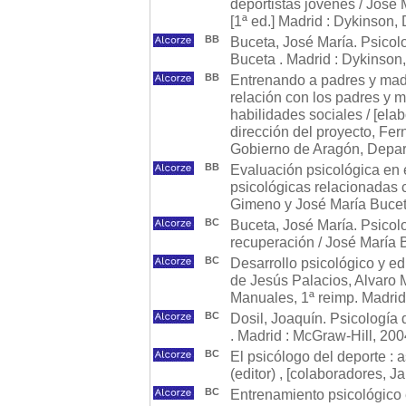
deportistas jóvenes / José 
[1ª ed.] Madrid : Dykinson, 
BB
Buceta, José María. Psicol
Buceta . Madrid : Dykinson
BB
Entrenando a padres y madr
relación con los padres y m
habilidades sociales / [el
dirección del proyecto, Fe
Gobierno de Aragón, Depar
BB
Evaluación psicológica en e
psicológicas relacionadas 
Gimeno y José María Buceta
BC
Buceta, José María. Psicolo
recuperación / José María 
BC
Desarrollo psicológico y ed
de Jesús Palacios, Alvaro Ma
Manuales, 1ª reimp. Madrid
BC
Dosil, Joaquín. Psicología d
. Madrid : McGraw-Hill, 200
BC
El psicólogo del deporte : 
(editor) , [colaboradores, J
BC
Entrenamiento psicológico e