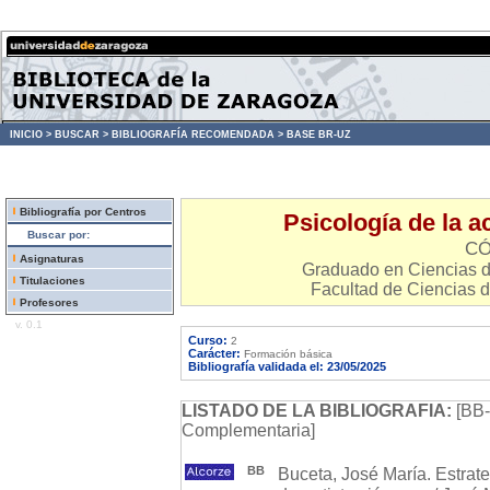
INICIO >
BUSCAR >
BIBLIOGRAFÍA RECOMENDADA >
BASE BR-UZ
Bibliografía por Centros
Psicología de la ac
Buscar por:
CÓ
Asignaturas
Graduado en Ciencias de
Titulaciones
Facultad de Ciencias d
Profesores
v. 0.1
Curso:
2
Carácter:
Formación básica
Bibliografía validada el: 23/05/2025
LISTADO DE LA BIBLIOGRAFIA:
[BB-
Complementaria]
BB
Buceta, José María. Estrat