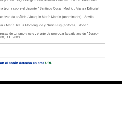
deportiva / Miguel Angel Soria, Antonia Cañellas . 2a. ed. Barcelona :
a teoría sobre el deporte / Santiago Coca . Madrid : Alianza Editorial,
tivas de análisis / Joaquín Marín Montín (coordinador) . Sevilla :
linar / María Jesús Monteagudo y Núria Puig (editoras) Bilbao :
esas de turismo y ocio : el arte de provocar la satisfacción / Josep-
000, D.L. 2003.
 con el botón derecho en esta
URL