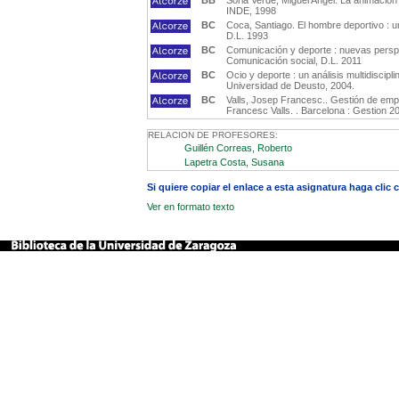
BB
Soria Verde, Miguel Angel. La animación 
INDE, 1998
BC
Coca, Santiago. El hombre deportivo : un
D.L. 1993
BC
Comunicación y deporte : nuevas perspec
Comunicación social, D.L. 2011
BC
Ocio y deporte : un análisis multidiscip
Universidad de Deusto, 2004.
BC
Valls, Josep Francesc.. Gestión de empr
Francesc Valls. . Barcelona : Gestion 2
RELACION DE PROFESORES:
Guillén Correas, Roberto
Lapetra Costa, Susana
Si quiere copiar el enlace a esta asignatura haga clic
Ver en formato texto