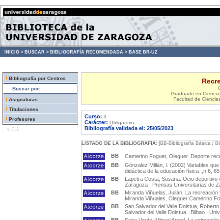
INICIO >
BUSCAR >
BIBLIOGRAFÍA RECOMENDADA >
BASE BR-UZ
Bibliografía por Centros
Recre
Buscar por:
Graduado en Ciencias 
Facultad de Ciencia
Asignaturas
Titulaciones
Curso:
3
Profesores
Carácter:
Obligatorio
Bibliografía validada el: 25/05/2023
v. 0.1
LISTADO DE LA BIBLIOGRAFIA:
[BB-Bibliografía Básica / B
BB
Camerino Foguet, Oleguer. Deporte recr
BB
Gónzalez Millán, I. (2002) Variables que
didáctica de la educación física .,n 6, 6
BB
Lapetra Costa, Susana. Ocio deportivo e
Zaragoza : Prensas Universitarias de 
BB
Miranda Viñuelas, Julián. La recreación 
Miranda Viñuales, Oleguer Camerino Fo
BB
San Salvador del Valle Doistua, Roberto.
Salvador del Valle Doistua . Bilbao : Un