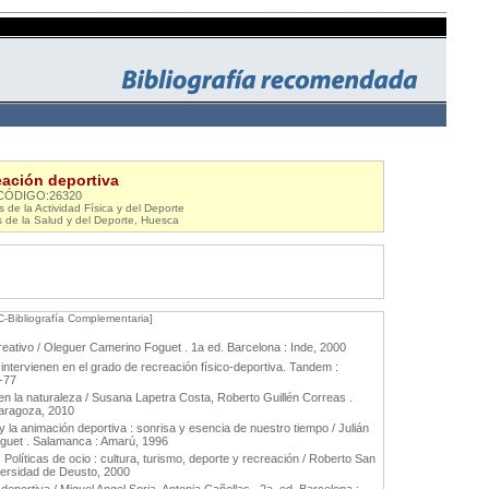
ación deportiva
CÓDIGO:26320
de la Actividad Física y del Deporte
s de la Salud y del Deporte, Huesca
C-Bibliografía Complementaria]
eativo / Oleguer Camerino Foguet . 1a ed. Barcelona : Inde, 2000
 intervienen en el grado de recreación físico-deportiva. Tandem :
5-77
n la naturaleza / Susana Lapetra Costa, Roberto Guillén Correas .
Zaragoza, 2010
y la animación deportiva : sonrisa y esencia de nuestro tiempo / Julián
guet . Salamanca : Amarú, 1996
 Políticas de ocio : cultura, turismo, deporte y recreación / Roberto San
iversidad de Deusto, 2000