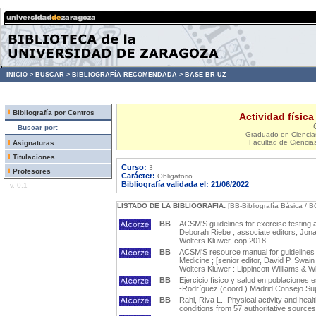
INICIO >
BUSCAR >
BIBLIOGRAFÍA RECOMENDADA >
BASE BR-UZ
Bibliografía por Centros
Actividad físic
Buscar por:
Graduado en Ciencias 
Facultad de Ciencia
Asignaturas
Titulaciones
Curso:
3
Profesores
Carácter:
Obligatorio
Bibliografía validada el: 21/06/2022
v. 0.1
LISTADO DE LA BIBLIOGRAFIA:
[BB-Bibliografía Básica / B
BB
ACSM'S guidelines for exercise testing a
Deborah Riebe ; associate editors, Jona
Wolters Kluwer, cop.2018
BB
ACSM'S resource manual for guidelines f
Medicine ; [senior editor, David P. Swain ;
Wolters Kluwer : Lippincott Williams & W
BB
Ejercicio físico y salud en poblacione
-Rodríguez (coord.) Madrid Consejo Su
BB
Rahl, Riva L.. Physical activity and hea
conditions from 57 authoritative source