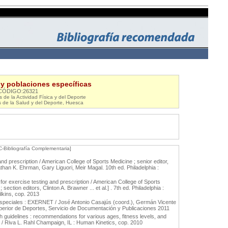
a y poblaciones específicas
CÓDIGO:26321
de la Actividad Física y del Deporte
s de la Salud y del Deporte, Huesca
C-Bibliografía Complementaria]
nd prescription / American College of Sports Medicine ; senior editor,
than K. Ehrman, Gary Liguori, Meir Magal. 10th ed. Philadelphia :
or exercise testing and prescription / American College of Sports
 section editors, Clinton A. Brawner ... et al.] . 7th ed. Philadelphia :
ilkins, cop. 2013
s especiales : EXERNET / José Antonio Casajús (coord.), Germán Vicente
perior de Deportes, Servicio de Documentación y Publicaciones 2011
lth guidelines : recommendations for various ages, fitness levels, and
s / Riva L. Rahl Champaign, IL : Human Kinetics, cop. 2010