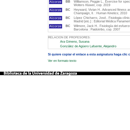
BB
Williamson, Peggie L.. Exercise for specia
Wolters Kluwer, cop. 2019
BC
Heyward, Vivian H.. Advanced fitness as
Champaign, Il. : Human Kinetics; 2010
BC
López Chicharro, José.. Fisiologia clíni
Madrid [etc.] : Editorial Médica Panamer
BC
Wilmore, Jack H.. Fisiología del esfuerzo
Barcelona : Paidotribo, cop. 2007
RELACION DE PROFESORES:
Ara Gimeno, Susana
González de Agüero Lafuente, Alejandro
Si quiere copiar el enlace a esta asignatura haga clic
Ver en formato texto