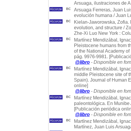
Arsuaga, ilustraciones de A
BC
Arsuaga Ferreras, Juan Luis
evolución humana / Juan Lu
BC
Kielan-Jaworowska, Zofia. 
evolution, and structure / Z
Zhe-Xi Luo New York : Colu
BC
Martínez Mendizábal, Ignacio
Pleistocene humans from th
of the National Academy of 
pág. 9976-9981. [Publicació
@libro
- Disponible en for
BC
Martínez Mendizábal, Ignaci
middle Pleistocene site of 
Spain). Journal of Human E
online]
@libro
- Disponible en for
BC
Martínez Mendizábal, Ignaci
paleontológica. En Munibe A
[Publicación periódica onli
@libro
- Disponible en for
BC
Martínez Mendizábal, Ignaci
Martínez, Juan Luis Arsuaga