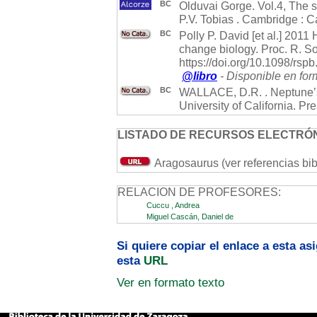
BC
Olduvai Gorge. Vol.4, The s
P.V. Tobias . Cambridge : 
BC
Polly P. David [et al.] 2011
change biology. Proc. R. 
https://doi.org/10.1098/rsp
@libro
- Disponible en for
BC
WALLACE, D.R. . Neptune’s 
University of California. Pr
LISTADO DE RECURSOS ELECTRÓN
Aragosaurus (ver referencias bib
RELACION DE PROFESORES:
Cuccu , Andrea
Miguel Cascán, Daniel de
Si quiere copiar el enlace a esta a
esta
URL
Ver en formato texto