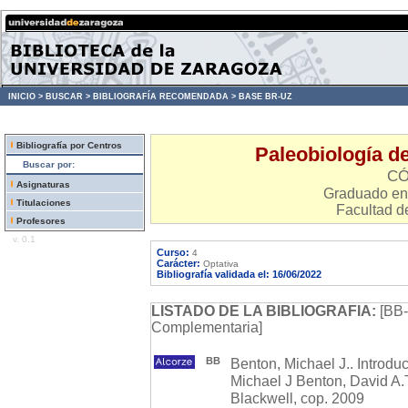
INICIO >
BUSCAR >
BIBLIOGRAFÍA RECOMENDADA >
BASE BR-UZ
Bibliografía por Centros
Paleobiología d
Buscar por:
CÓ
Asignaturas
Graduado en 
Titulaciones
Facultad d
Profesores
v. 0.1
Curso:
4
Carácter:
Optativa
Bibliografía validada el: 16/06/2022
LISTADO DE LA BIBLIOGRAFIA:
[BB-
Complementaria]
BB
Benton, Michael J.. Introduc
Michael J Benton, David A.
Blackwell, cop. 2009