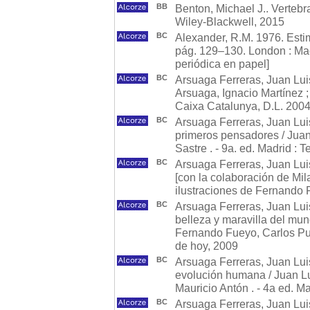
BB
Benton, Michael J.. Vertebra
Wiley-Blackwell, 2015
BC
Alexander, R.M. 1976. Esti
pág. 129–130. London : Macm
periódica en papel]
BC
Arsuaga Ferreras, Juan Lui
Arsuaga, Ignacio Martínez ;
Caixa Catalunya, D.L. 200
BC
Arsuaga Ferreras, Juan Luis
primeros pensadores / Juan
Sastre . - 9a. ed. Madrid :
BC
Arsuaga Ferreras, Juan Lui
[con la colaboración de Mil
ilustraciones de Fernando 
BC
Arsuaga Ferreras, Juan Luis.
belleza y maravilla del mun
Fernando Fueyo, Carlos Puc
de hoy, 2009
BC
Arsuaga Ferreras, Juan Luis
evolución humana / Juan Lui
Mauricio Antón . - 4a ed. M
BC
Arsuaga Ferreras, Juan Luis