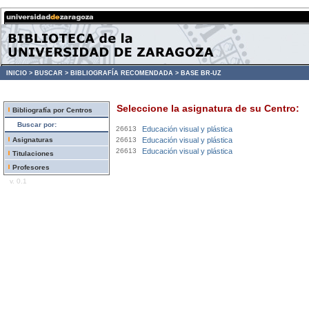
INICIO >
BUSCAR >
BIBLIOGRAFÍA RECOMENDADA >
BASE BR-UZ
Seleccione la asignatura de su Centro:
Bibliografía por Centros
Buscar por:
26613
Educación visual y plástica
Asignaturas
26613
Educación visual y plástica
26613
Educación visual y plástica
Titulaciones
Profesores
v. 0.1