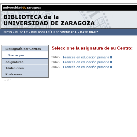
INICIO >
BUSCAR >
BIBLIOGRAFÍA RECOMENDADA >
BASE BR-UZ
Seleccione la asignatura de su Centro:
Bibliografía por Centros
Buscar por:
26622
Francés en educación primaria II
Asignaturas
26622
Francés en educación primaria II
26622
Francés en educación primaria II
Titulaciones
Profesores
v. 0.1