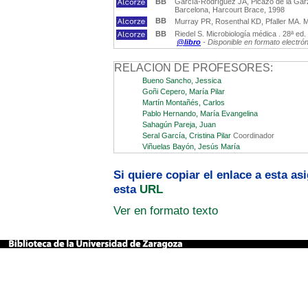
BB
García-Rodríguez JÁ, Picazo de la Garza
Barcelona, Harcourt Brace, 1998
BB
Murray PR, Rosenthal KD, Pfaller MA. Mi
BB
Riedel S. Microbiología médica . 28ª ed
@libro
- Disponible en formato electró
RELACION DE PROFESORES:
Bueno Sancho, Jessica
Goñi Cepero, María Pilar
Martín Montañés, Carlos
Pablo Hernando, María Evangelina
Sahagún Pareja, Juan
Seral García, Cristina Pilar
Coordinador
Viñuelas Bayón, Jesús María
Si quiere copiar el enlace a esta a
esta
URL
Ver en formato texto