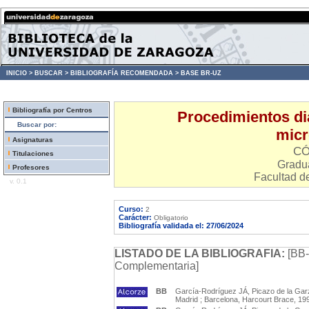
INICIO >
BUSCAR >
BIBLIOGRAFÍA RECOMENDADA >
BASE BR-UZ
Bibliografía por Centros
Procedimientos di
Buscar por:
micr
Asignaturas
CÓ
Titulaciones
Gradu
Profesores
Facultad d
v. 0.1
Curso:
2
Carácter:
Obligatorio
Bibliografía validada el: 27/06/2024
LISTADO DE LA BIBLIOGRAFIA:
[BB-
Complementaria]
BB
García-Rodríguez JÁ, Picazo de la Garza
Madrid ; Barcelona, Harcourt Brace, 19