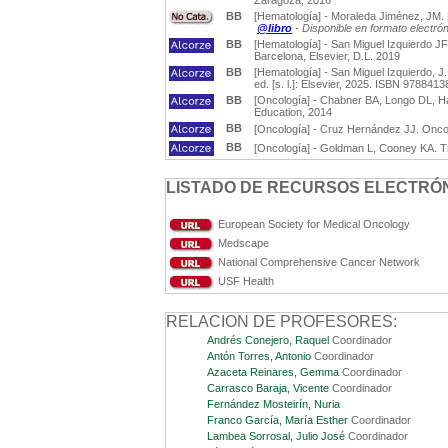
Zaragoza, 2016
BB
[Hematología] - Moraleda Jiménez, JM. 
@libro
- Disponible en formato electró
BB
[Hematología] - San Miguel Izquierdo J
Barcelona, Elsevier, D.L. 2019
BB
[Hematología] - San Miguel Izquierdo, J
ed. [s. l.]: Elsevier, 2025. ISBN 978841
BB
[Oncología] - Chabner BA, Longo DL, Ha
Education, 2014
BB
[Oncología] - Cruz Hernández JJ. Oncolo
BB
[Oncología] - Goldman L, Cooney KA. Tra
LISTADO DE RECURSOS ELECTRÓN
European Society for Medical Oncology
Medscape
National Comprehensive Cancer Network
USF Health
RELACION DE PROFESORES:
Andrés Conejero, Raquel
Coordinador
Antón Torres, Antonio
Coordinador
Azaceta Reinares, Gemma
Coordinador
Carrasco Baraja, Vicente
Coordinador
Fernández Mosteirín, Nuria
Franco García, María Esther
Coordinador
Lambea Sorrosal, Julio José
Coordinador