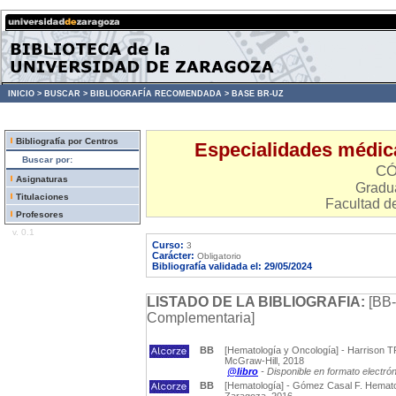
INICIO >
BUSCAR >
BIBLIOGRAFÍA RECOMENDADA >
BASE BR-UZ
Bibliografía por Centros
Especialidades médic
Buscar por:
CÓ
Asignaturas
Gradu
Titulaciones
Facultad d
Profesores
v. 0.1
Curso:
3
Carácter:
Obligatorio
Bibliografía validada el: 29/05/2024
LISTADO DE LA BIBLIOGRAFIA:
[BB-
Complementaria]
BB
[Hematología y Oncología] - Harrison TR
McGraw-Hill, 2018
@libro
- Disponible en formato electró
BB
[Hematología] - Gómez Casal F. Hematol