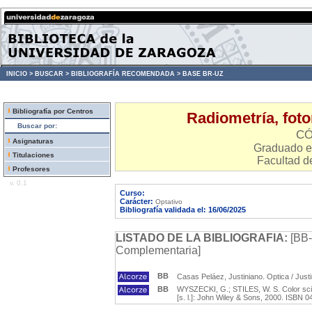
INICIO >
BUSCAR >
BIBLIOGRAFÍA RECOMENDADA >
BASE BR-UZ
Bibliografía por Centros
Radiometría, foto
Buscar por:
CÓ
Asignaturas
Graduado e
Titulaciones
Facultad d
Profesores
v. 0.1
Curso:
Carácter:
Optativo
Bibliografía validada el: 16/06/2025
LISTADO DE LA BIBLIOGRAFIA:
[BB-
Complementaria]
BB
Casas Peláez, Justiniano. Optica / Justi
BB
WYSZECKI, G.; STILES, W. S. Color scie
[s. l.]: John Wiley & Sons, 2000. ISBN 