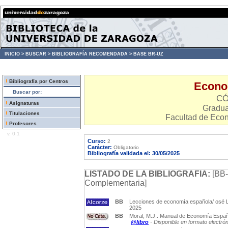
INICIO >
BUSCAR >
BIBLIOGRAFÍA RECOMENDADA >
BASE BR-UZ
Bibliografía por Centros
Econo
Buscar por:
CÓ
Asignaturas
Gradu
Titulaciones
Facultad de Eco
Profesores
v. 0.1
Curso:
2
Carácter:
Obligatorio
Bibliografía validada el: 30/05/2025
LISTADO DE LA BIBLIOGRAFIA:
[BB-
Complementaria]
BB
Lecciones de economía española/ osé Lu
2025
BB
Moral, M.J.. Manual de Economía Españ
@libro
- Disponible en formato electró