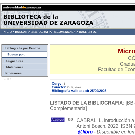
INICIO >
BUSCAR >
BIBLIOGRAFÍA RECOMENDADA >
BASE BR-UZ
Bibliografía por Centros
Micr
Buscar por:
CÓ
Asignaturas
Gradu
Titulaciones
Facultad de Eco
Profesores
v. 0.1
Curso:
3
Carácter:
Obligatorio
Bibliografía validada el: 25/09/2025
LISTADO DE LA BIBLIOGRAFIA:
[BB-
Complementaria]
BB
CABRAL, L. Introducción a l
Antoni Bosch, 2022. ISBN
@libro
- Disponible en for