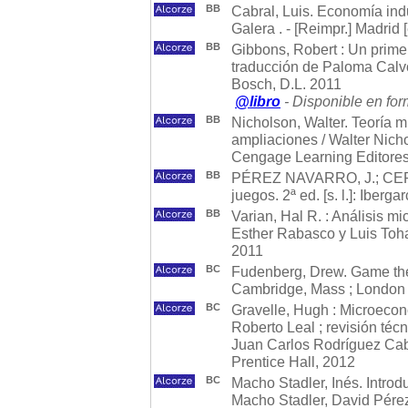
BB
Cabral, Luis. Economía indu
Galera . - [Reimpr.] Madrid 
BB
Gibbons, Robert : Un primer
traducción de Paloma Calvo 
Bosch, D.L. 2011
@libro
- Disponible en for
BB
Nicholson, Walter. Teoría m
ampliaciones / Walter Nicho
Cengage Learning Editores
BB
PÉREZ NAVARRO, J.; CERD
juegos. 2ª ed. [s. l.]: Ibe
BB
Varian, Hal R. : Análisis m
Esther Rabasco y Luis Tohar
2011
BC
Fudenberg, Drew. Game theo
Cambridge, Mass ; London 
BC
Gravelle, Hugh : Microecon
Roberto Leal ; revisión téc
Juan Carlos Rodríguez Cabal
Prentice Hall, 2012
BC
Macho Stadler, Inés. Introd
Macho Stadler, David Pérez C