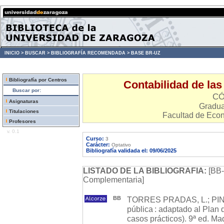
INICIO >
BUSCAR >
BIBLIOGRAFÍA RECOMENDADA >
BASE BR-UZ
Bibliografía por Centros
Contabilidad de las
Buscar por:
CÓ
Asignaturas
Gradu
Titulaciones
Facultad de Eco
Profesores
v. 0.1
Curso:
3
Carácter:
Optativo
Bibliografía validada el: 09/06/2025
LISTADO DE LA BIBLIOGRAFIA:
[BB-
Complementaria]
BB
TORRES PRADAS, L.; PINA
pública : adaptado al Plan 
casos prácticos). 9ª ed. Madr