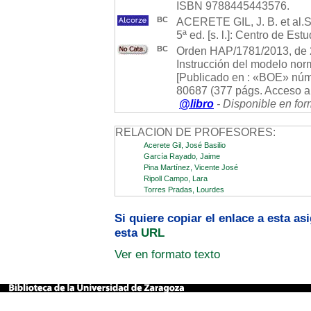
ISBN 9788445443576.
BC
ACERETE GIL, J. B. et al.S
5ª ed. [s. l.]: Centro de E
BC
Orden HAP/1781/2013, de 2
Instrucción del modelo norm
[Publicado en : «BOE» núm
80687 (377 págs. Acceso al
@libro
- Disponible en for
RELACION DE PROFESORES:
Acerete Gil, José Basilio
García Rayado, Jaime
Pina Martínez, Vicente José
Ripoll Campo, Lara
Torres Pradas, Lourdes
Si quiere copiar el enlace a esta a
esta
URL
Ver en formato texto