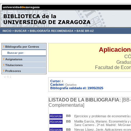
INICIO >
BUSCAR >
BIBLIOGRAFÍA RECOMENDADA >
BASE BR-UZ
Bibliografía por Centros
Aplicacio
Buscar por:
CÓ
Asignaturas
Gradu
Titulaciones
Facultad de Eco
Profesores
v. 0.1
Curso:
4
Carácter:
Optativo
Bibliografía validada el: 19/05/2025
LISTADO DE LA BIBLIOGRAFIA:
[BB-
Complementaria]
BB
Ejercicios y problemas de econometría / A
BB
Matilla García, Mariano. Econometría y p
Sanz Carnero . 2ª ed. Madrid : McGraw-H
BB
Nievas López, Javie. Aplicaciones econo