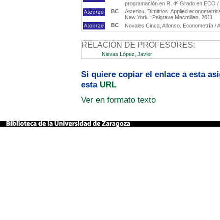
programación en R, 4º Grado en ECO / 
BC
Asteriou, Dimitrios. Applied econometrics
New York : Palgrave Macmillan, 2011
BC
Novales Cinca, Alfonso. Econometría / Al
RELACION DE PROFESORES:
Nievas López, Javier
Si quiere copiar el enlace a esta a
esta
URL
Ver en formato texto