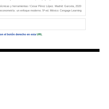
écnicas y herramientas / Cesar Pérez López. Madrid: Garceta, 2020
conometría : un enfoque moderno. 5ª ed. México: Cengage Learning
 con el botón derecho en esta
URL