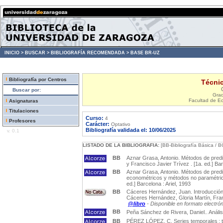
INICIO >
BUSCAR >
BIBLIOGRAFÍA RECOMENDADA >
BASE BR-UZ
Bibliografía por Centros
Técnic
Buscar por:
Gra
Facultad de E
Asignaturas
Titulaciones
Curso:
4
Profesores
Carácter:
Optativo
Bibliografía validada el: 10/06/2025
v. 0.1
LISTADO DE LA BIBLIOGRAFIA:
[BB-Bibliografía Básica / B
BB
Aznar Grasa, Antonio. Métodos de predic
y Francisco Javier Trívez . [1a. ed.] Bar
BB
Aznar Grasa, Antonio. Métodos de predi
econométricos y métodos no paramétrico
ed.] Barcelona : Ariel, 1993
BB
Cáceres Hernández, Juan. Introducción 
Cáceres Hernández, Gloria Martín, Franc
@libro
- Disponible en formato electró
BB
Peña Sánchez de Rivera, Daniel.. Análisi
BB
PÉREZ LÓPEZ, C. Series temporales : téc