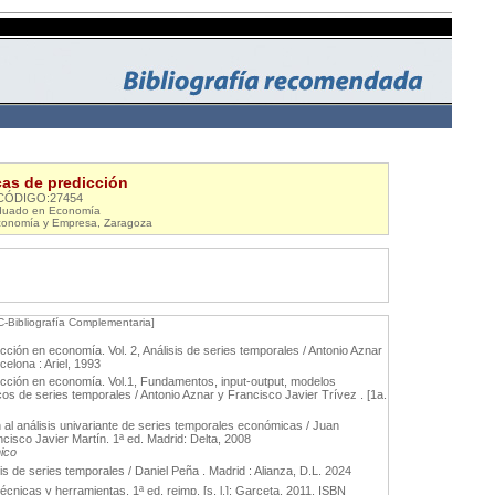
as de predicción
CÓDIGO:27454
duado en Economía
conomía y Empresa, Zaragoza
C-Bibliografía Complementaria]
ción en economía. Vol. 2, Análisis de series temporales / Antonio Aznar
celona : Ariel, 1993
cción en economía. Vol.1, Fundamentos, input-output, modelos
s de series temporales / Antonio Aznar y Francisco Javier Trívez . [1a.
al análisis univariante de series temporales económicas / Juan
isco Javier Martín. 1ª ed. Madrid: Delta, 2008
nico
s de series temporales / Daniel Peña . Madrid : Alianza, D.L. 2024
nicas y herramientas. 1ª ed, reimp. [s. l.]: Garceta, 2011. ISBN