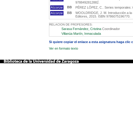
9788492812882.
BB
PÉREZ LÓPEZ, C.. Series temporales: t
BB
WOOLDRIDGE, J. M. Introducción a la e
Editores, 2015. ISBN 9786075196770.
RELACION DE PROFESORES:
Sarasa Fernández, Cristina
Coordinador
Villanúa Martín, Inmaculada
Si quiere copiar el enlace a esta asignatura haga clic
Ver en formato texto