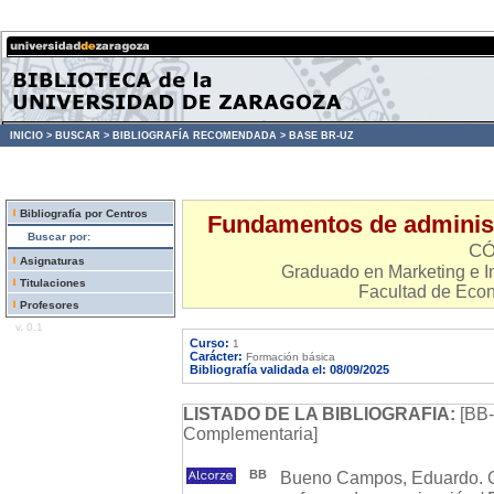
INICIO >
BUSCAR >
BIBLIOGRAFÍA RECOMENDADA >
BASE BR-UZ
Bibliografía por Centros
Fundamentos de administ
Buscar por:
CÓ
Asignaturas
Graduado en Marketing e In
Titulaciones
Facultad de Eco
Profesores
v. 0.1
Curso:
1
Carácter:
Formación básica
Bibliografía validada el: 08/09/2025
LISTADO DE LA BIBLIOGRAFIA:
[BB-
Complementaria]
BB
Bueno Campos, Eduardo. C