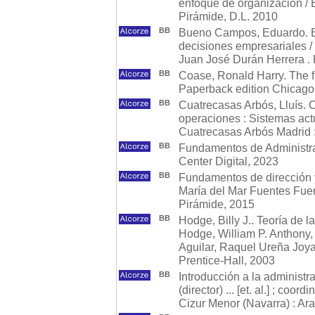
enfoque de organización /
Pirámide, D.L. 2010
BB
Bueno Campos, Eduardo. Ec
decisiones empresariales 
Juan José Durán Herrera . 
BB
Coase, Ronald Harry. The fi
Paperback edition Chicago 
BB
Cuatrecasas Arbós, Lluís. 
operaciones : Sistemas actu
Cuatrecasas Arbós Madrid :
BB
Fundamentos de Administrac
Center Digital, 2023
BB
Fundamentos de dirección 
María del Mar Fuentes Fuent
Pirámide, 2015
BB
Hodge, Billy J.. Teoría de l
Hodge, William P. Anthony,
Aguilar, Raquel Ureña Joyan
Prentice-Hall, 2003
BB
Introducción a la administ
(director) ... [et. al.] ; coo
Cizur Menor (Navarra) : Ar