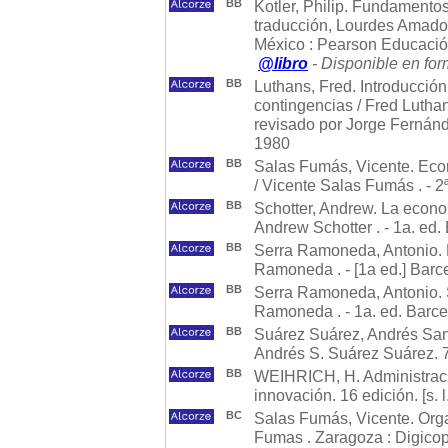
BB
Kotler, Philip. Fundamentos
traducción, Lourdes Amador 
México : Pearson Educació
@libro
- Disponible en for
BB
Luthans, Fred. Introducción
contingencias / Fred Lutha
revisado por Jorge Fernánde
1980
BB
Salas Fumás, Vicente. Eco
/ Vicente Salas Fumás . - 2ª
BB
Schotter, Andrew. La econom
Andrew Schotter . - 1a. ed. 
BB
Serra Ramoneda, Antonio. L
Ramoneda . - [1a ed.] Barc
BB
Serra Ramoneda, Antonio. 
Ramoneda . - 1a. ed. Barcel
BB
Suárez Suárez, Andrés San
Andrés S. Suárez Suárez. 7
BB
WEIHRICH, H. Administraci
innovación. 16 edición. [s
BC
Salas Fumás, Vicente. Org
Fumas . Zaragoza : Digico