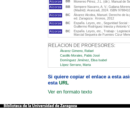
BB
Monereo Pérez, J.L. (dir.). Manual de 
BB
Sempere Navarro, A. V.; Galiana Moreno,
(Madrid): Aranzadi, 2024. ISBN 978841
BC
Álvarez Alcolea, Manuel. Derecho de la p
ed. Zaragoza : Kronos, 2012
BC
España. Leyes, etc., Seguridad Social :
Guillermo Rodríguez Iniesta y Antonio V
BC
España. Leyes, etc., Trabajo : Legislaci
Marcial Sequeira de Fuentes Cizur Meno
RELACION DE PROFESORES:
Álvarez Gimeno, Rafael
Castillo Morales, Pablo José
Domínguez Jiménez, Elisa Isabel
López Serrano, Marta
Si quiere copiar el enlace a esta a
esta
URL
Ver en formato texto