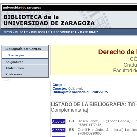
INICIO >
BUSCAR >
BIBLIOGRAFÍA RECOMENDADA >
BASE BR-UZ
Bibliografía por Centros
Derecho de l
Buscar por:
CÓ
Asignaturas
Gradu
Titulaciones
Facultad d
Profesores
v. 0.1
Curso:
3
Carácter:
Obligatorio
Bibliografía validada el: 29/05/2025
LISTADO DE LA BIBLIOGRAFIA:
[BB-
Complementaria]
BB
Blasco Lahoz, J. F.; López Gandía, J. C
9788411477413.
BB
Gorelli Hernández, J. … [et al.]. Lecci
9788430990665.