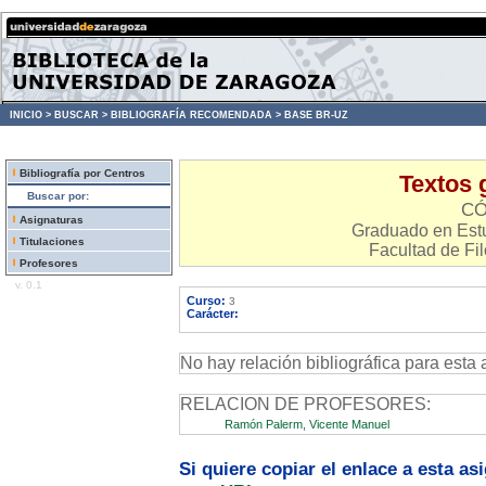
INICIO >
BUSCAR >
BIBLIOGRAFÍA RECOMENDADA >
BASE BR-UZ
Bibliografía por Centros
Textos 
Buscar por:
CÓ
Asignaturas
Graduado en Estu
Titulaciones
Facultad de Fil
Profesores
v. 0.1
Curso:
3
Carácter:
No hay relación bibliográfica para esta 
RELACION DE PROFESORES:
Ramón Palerm, Vicente Manuel
Si quiere copiar el enlace a esta a