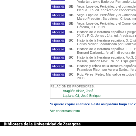
Ynduráin ; texto fijado por Fernando Láz
BB
Vega, Lope de. Peribáñez y el comendad
Blecua . 1a. ed. en “Área de conocimiento
BB
Vega, Lope de. Peribáñez y el Comenda
Marco Presotto . Barcelona : Crítica, im
BB
Vega, Lope de. Peribáñez y el Comendad
Cátedra, D.L. 1979
BC
Historia de la literatura española / [diri
XVII) / R.O. Jones . 14a. ed. / revisada
BC
Historia de la literatura española. 3, El 
Carlos Mainer ; coordinada por Gonzalo 
BC
Historia de la literatura española. T. III
Bernard Darbord... [et al.] ; directora d
BC
Historia de la literatura española. Vol.3
Wilson, Duncan Moir . 7a. ed. Esplugues 
BC
Historia y crítica de la literatura españo
Francisco Rico ; por Aurora Egido... [et a
BC
Ruiz Pérez, Pedro. Manual de estudios li
2003
RELACION DE PROFESORES:
Aragüés Aldaz, José
Laplana Gil, José Enrique
Si quiere copiar el enlace a esta asignatura haga clic
Ver en formato texto