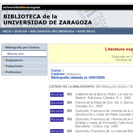
INICIO >
BUSCAR >
BIBLIOGRAFÍA RECOMENDADA >
BASE BR-UZ
Bibliografía por Centros
Literatura esp
Buscar por:
Graduado en Fi
Facultad de 
Asignaturas
Titulaciones
Curso:
2
Profesores
Carácter:
Obligatoria
Bibliografía validada el: 03/07/2025
v. 0.1
LISTADO DE LA BIBLIOGRAFIA:
[BB-Bibliografía Básica / B
BB
Calderón de la Barca, Pedro. La vida es
Madrid : Ediciones Cátedra, D. L. 1982
BB
Poesía de la Edad de Oro. Vol. II, Barro
Castalia, D.L. 2003
BB
Quevedo, Francisco de. Historia de la v
introducción y notas de Pablo Jauralde P
BB
Quevedo, Francisco de. Historia de la v
prólogo y notas de Fernando Cabo Asegu
Barcelona : Crítica, cop. 1993
BB
Quevedo, Francisco de. La vida del Bu