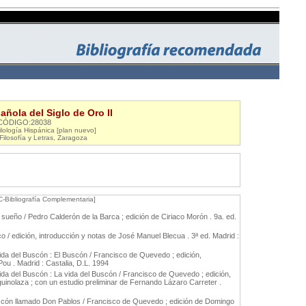
añola del Siglo de Oro II
CÓDIGO:28038
lología Hispánica [plan nuevo]
Filosofía y Letras, Zaragoza
C-Bibliografía Complementaria]
 sueño / Pedro Calderón de la Barca ; edición de Ciriaco Morón . 9a. ed.
co / edición, introducción y notas de José Manuel Blecua . 3ª ed. Madrid :
ida del Buscón : El Buscón / Francisco de Quevedo ; edición,
ou . Madrid : Castalia, D.L. 1994
ida del Buscón : La vida del Buscón / Francisco de Quevedo ; edición,
inolaza ; con un estudio preliminar de Fernando Lázaro Carreter .
scón llamado Don Pablos / Francisco de Quevedo ; edición de Domingo