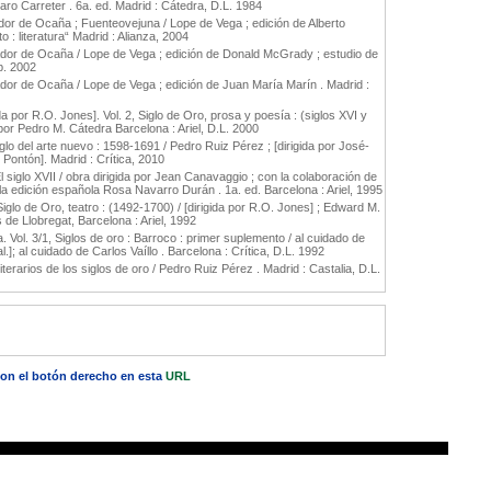
aro Carreter . 6a. ed. Madrid : Cátedra, D.L. 1984
or de Ocaña ; Fuenteovejuna / Lope de Vega ; edición de Alberto
 : literatura“ Madrid : Alianza, 2004
dor de Ocaña / Lope de Vega ; edición de Donald McGrady ; estudio de
p. 2002
or de Ocaña / Lope de Vega ; edición de Juan María Marín . Madrid :
gida por R.O. Jones]. Vol. 2, Siglo de Oro, prosa y poesía : (siglos XVI y
 por Pedro M. Cátedra Barcelona : Ariel, D.L. 2000
siglo del arte nuevo : 1598-1691 / Pedro Ruiz Pérez ; [dirigida por José-
Pontón]. Madrid : Crítica, 2010
, El siglo XVII / obra dirigida por Jean Canavaggio ; con la colaboración de
e la edición española Rosa Navarro Durán . 1a. ed. Barcelona : Ariel, 1995
, Siglo de Oro, teatro : (1492-1700) / [dirigida por R.O. Jones] ; Edward M.
de Llobregat, Barcelona : Ariel, 1992
la. Vol. 3/1, Siglos de oro : Barroco : primer suplemento / al cuidado de
l.]; al cuidado de Carlos Vaíllo . Barcelona : Crítica, D.L. 1992
terarios de los siglos de oro / Pedro Ruiz Pérez . Madrid : Castalia, D.L.
 con el botón derecho en esta
URL