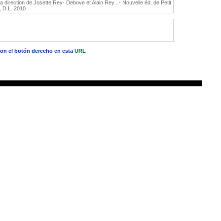
la direction de Josette Rey- Debove et Alain Rey . - Nouvelle éd. de Petit
, D.L. 2010
 con el botón derecho en esta
URL