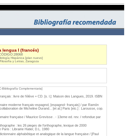
lengua I (francés)
CÓDIGO:28068
lología Hispánica [plan nuevo]
Filosofía y Letras, Zaragoza
C-Bibliografía Complementaria]
français : livre de l’élève + CD. [s. l.]: Maison des Langues, 2019. ISBN
aire moderne français-espagnol, [espagnol- français] / par Ramón
llaboration de Micheline Durand... [et al.] Paris [etc.] : Larousse, cop.
aire française / Maurice Grevisse . - 13eme ed. rev. / refondue par
orthographe : les 26 pieges de l'orthographe, lexique de 2000
aris : Librairie Hatier, D.L. 1980
ictionnaire alphabétique et analogique de la langue française / [Paul