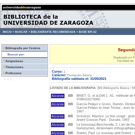
INICIO >
BUSCAR >
BIBLIOGRAFÍA RECOMENDADA >
BASE BR-UZ
Bibliografía por Centros
Segunda 
Buscar por:
Graduado en Fi
Facultad de 
Asignaturas
Titulaciones
Curso:
1
Profesores
Carácter:
Formación Básica
Bibliografía validada el: 31/05/2021
v. 0.1
LISTADO DE LA BIBLIOGRAFIA:
[BB-Bibliografía Básica / B
BB
BRIET, G. et al.Défi 1 : A1 : méthode de 
9788416273065.
BB
García-Pelayo y Gross, Ramón. Dictionn
García-Pelayo et Jean Testas ; avec la co
1967
BB
Grevisse, Maurice. Le bon usage : gramm
André Goosse Paris : Duculot, 1993
BB
Le [nouveau] Bescherelle. 2, L'art de l'
homonymes, dictionnaire orthographique P
BB
Robert, Paul. Le nouveau petit Robert : d