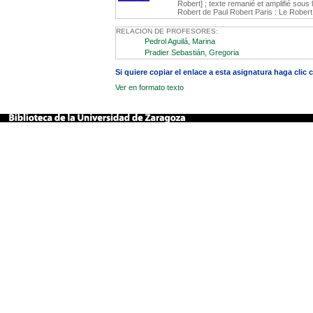
Robert] ; texte remanié et amplifié sous 
Robert de Paul Robert Paris : Le Robert
RELACION DE PROFESORES:
Pedrol Aguilá, Marina
Pradier Sebastián, Gregoria
Si quiere copiar el enlace a esta asignatura haga clic
Ver en formato texto