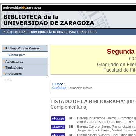
INICIO >
BUSCAR >
BIBLIOGRAFÍA RECOMENDADA >
BASE BR-UZ
Bibliografía por Centros
Segunda l
Buscar por:
CÓ
Asignaturas
Graduado en Filol
Titulaciones
Facultad de Fil
Profesores
v. 0.1
Curso:
1
Carácter:
Formación Básica
LISTADO DE LA BIBLIOGRAFIA:
[BB-
Complementaria]
BB
Berenguer Amenós, Jaime. Gramática gri
André Gabián Barcelona : Bosch, 1994
BB
Bergua Cavero, Jorge. Pronunciación y pr
Jorge Bergua Cavero . Madrid : Edicion
BB
Brandenstein, Wilhelm. Lingüística grie