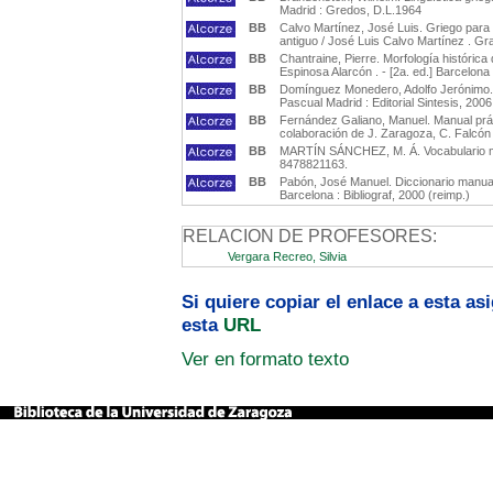
Madrid : Gredos, D.L.1964
BB
Calvo Martínez, José Luis. Griego para un
antiguo / José Luis Calvo Martínez . G
BB
Chantraine, Pierre. Morfología histórica 
Espinosa Alarcón . - [2a. ed.] Barcelona
BB
Domínguez Monedero, Adolfo Jerónimo. A
Pascual Madrid : Editorial Sintesis, 2006
BB
Fernández Galiano, Manuel. Manual prác
colaboración de J. Zaragoza, C. Falcón .
BB
MARTÍN SÁNCHEZ, M. Á. Vocabulario míni
8478821163.
BB
Pabón, José Manuel. Diccionario manual 
Barcelona : Bibliograf, 2000 (reimp.)
RELACION DE PROFESORES:
Vergara Recreo, Silvia
Si quiere copiar el enlace a esta a
esta
URL
Ver en formato texto