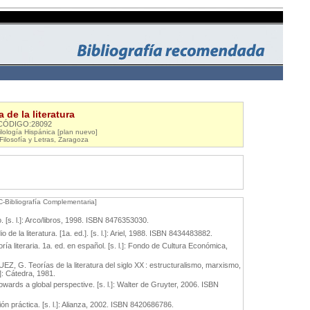
a de la literatura
CÓDIGO:28092
lología Hispánica [plan nuevo]
Filosofía y Letras, Zaragoza
C-Bibliografía Complementaria]
 [s. l.]: Arco/libros, 1998. ISBN 8476353030.
 de la literatura. [1a. ed.]. [s. l.]: Ariel, 1988. ISBN 8434483882.
a literaria. 1a. ed. en español. [s. l.]: Fondo de Cultura Económica,
G. Teorías de la literatura del siglo XX : estructuralismo, marxismo,
.]: Cátedra, 1981.
owards a global perspective. [s. l.]: Walter de Gruyter, 2006. ISBN
ión práctica. [s. l.]: Alianza, 2002. ISBN 8420686786.