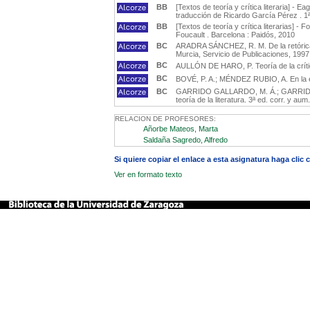
BB
[Textos de teoría y crítica literaria] - Ea
traducción de Ricardo García Pérez . 1ª
BB
[Textos de teoría y crítica literarias] - 
Foucault . Barcelona : Paidós, 2010
BC
ARADRA SÁNCHEZ, R. M. De la retórica a la
Murcia, Servicio de Publicaciones, 199
BC
AULLÓN DE HARO, P. Teoría de la crítica 
BC
BOVÉ, P. A.; MÉNDEZ RUBIO, A. En la est
BC
GARRIDO GALLARDO, M. Á.; GARRIDO 
teoría de la literatura. 3ª ed. corr. y au
RELACION DE PROFESORES:
Añorbe Mateos, Marta
Saldaña Sagredo, Alfredo
Si quiere copiar el enlace a esta asignatura haga clic
Ver en formato texto