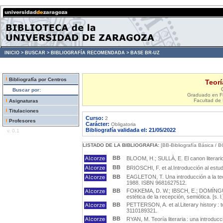
INICIO >
BUSCAR >
BIBLIOGRAFÍA RECOMENDADA >
BASE BR-UZ
Bibliografía por Centros
Teorí
Buscar por:
Graduado en Fi
Facultad de 
Asignaturas
Titulaciones
Curso:
2
Profesores
Carácter:
Obligatoria
Bibliografía validada el: 21/05/2022
v. 0.1
LISTADO DE LA BIBLIOGRAFIA:
[BB-Bibliografía Básica / B
BB
BLOOM, H.; SULLÀ, E. El canon literario.
BB
BRIOSCHI, F. et al.Introducción al estudio
BB
EAGLETON, T. Una introducción a la teorí
1988. ISBN 9681627512.
BB
FOKKEMA, D. W.; IBSCH, E.; DOMÍNGUEZ, 
estética de la recepción, semiótica. [s. l
BB
PETTERSON, A. et al.Literary history : t
3110189321.
BB
RYAN, M. Teoría literaria : una introducc