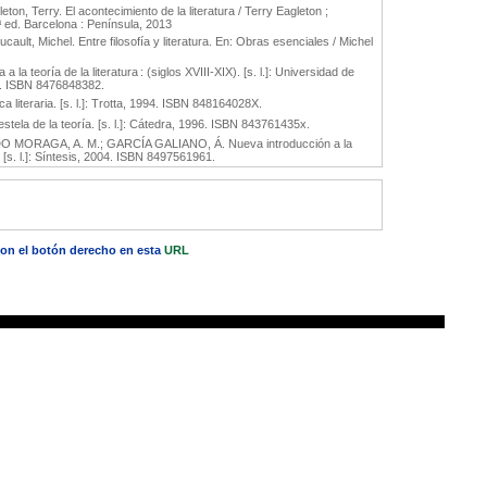
gleton, Terry. El acontecimiento de la literatura / Terry Eagleton ;
 ed. Barcelona : Península, 2013
Foucault, Michel. Entre filosofía y literatura. En: Obras esenciales / Michel
 teoría de la literatura : (siglos XVIII-XIX). [s. l.]: Universidad de
7. ISBN 8476848382.
literaria. [s. l.]: Trotta, 1994. ISBN 848164028X.
ela de la teoría. [s. l.]: Cátedra, 1996. ISBN 843761435x.
MORAGA, A. M.; GARCÍA GALIANO, Á. Nueva introducción a la
m. [s. l.]: Síntesis, 2004. ISBN 8497561961.
 con el botón derecho en esta
URL