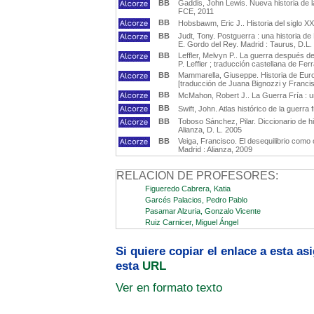
BB
Gaddis, John Lewis. Nueva historia de l
FCE, 2011
BB
Hobsbawm, Eric J.. Historia del siglo XX
BB
Judt, Tony. Postguerra : una historia de
E. Gordo del Rey. Madrid : Taurus, D.L.
BB
Leffler, Melvyn P.. La guerra después de
P. Leffler ; traducción castellana de Fer
BB
Mammarella, Giuseppe. Historia de Eu
[traducción de Juana Bignozzi y Francisc
BB
McMahon, Robert J.. La Guerra Fría : u
BB
Swift, John. Atlas histórico de la guerra
BB
Toboso Sánchez, Pilar. Diccionario de hi
Alianza, D. L. 2005
BB
Veiga, Francisco. El desequilibrio como 
Madrid : Alianza, 2009
RELACION DE PROFESORES:
Figueredo Cabrera, Katia
Garcés Palacios, Pedro Pablo
Pasamar Alzuria, Gonzalo Vicente
Ruiz Carnicer, Miguel Ángel
Si quiere copiar el enlace a esta a
esta
URL
Ver en formato texto