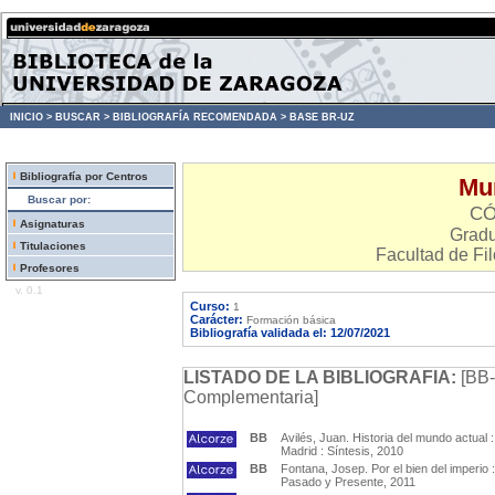
INICIO >
BUSCAR >
BIBLIOGRAFÍA RECOMENDADA >
BASE BR-UZ
Bibliografía por Centros
Mu
Buscar por:
CÓ
Asignaturas
Gradu
Titulaciones
Facultad de Fil
Profesores
v. 0.1
Curso:
1
Carácter:
Formación básica
Bibliografía validada el: 12/07/2021
LISTADO DE LA BIBLIOGRAFIA:
[BB-
Complementaria]
BB
Avilés, Juan. Historia del mundo actual 
Madrid : Síntesis, 2010
BB
Fontana, Josep. Por el bien del imperio
Pasado y Presente, 2011