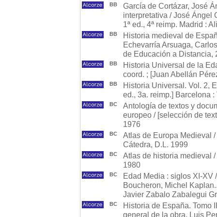
BB
García de Cortázar, José Án
interpretativa / José Ánge
1ª ed., 4ª reimp. Madrid : A
BB
Historia medieval de España
Echevarría Arsuaga, Carlos
de Educación a Distancia,
BB
Historia Universal de la E
coord. ; [Juan Abellán Pérez.
BB
Historia Universal. Vol. 2
ed., 3a. reimp.] Barcelona 
BC
Antología de textos y docu
europeo / [selección de text
1976
BC
Atlas de Europa Medieval /
Cátedra, D.L. 1999
BC
Atlas de historia medieval /
1980
BC
Edad Media : siglos XI-XV /
Boucheron, Michel Kaplan...
Javier Zabalo Zabalegui G
BC
Historia de España. Tomo III
general de la obra, Luis Per