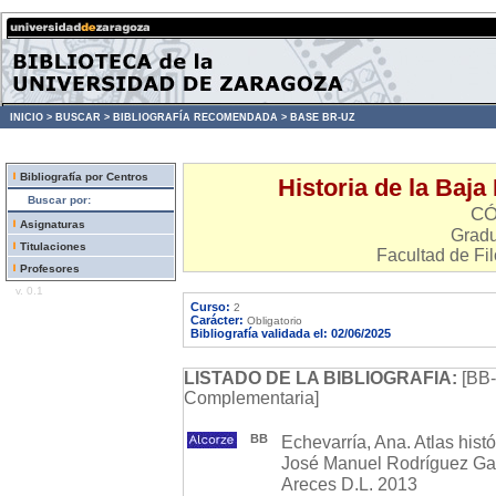
INICIO >
BUSCAR >
BIBLIOGRAFÍA RECOMENDADA >
BASE BR-UZ
Bibliografía por Centros
Historia de la Baja
Buscar por:
CÓ
Asignaturas
Gradu
Titulaciones
Facultad de Fil
Profesores
v. 0.1
Curso:
2
Carácter:
Obligatorio
Bibliografía validada el: 02/06/2025
LISTADO DE LA BIBLIOGRAFIA:
[BB-
Complementaria]
BB
Echevarría, Ana. Atlas hist
José Manuel Rodríguez Garc
Areces D.L. 2013