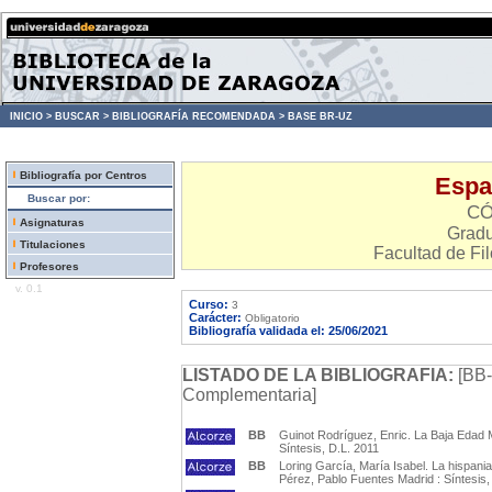
INICIO >
BUSCAR >
BIBLIOGRAFÍA RECOMENDADA >
BASE BR-UZ
Bibliografía por Centros
Espa
Buscar por:
CÓ
Asignaturas
Gradu
Titulaciones
Facultad de Fil
Profesores
v. 0.1
Curso:
3
Carácter:
Obligatorio
Bibliografía validada el: 25/06/2021
LISTADO DE LA BIBLIOGRAFIA:
[BB-
Complementaria]
BB
Guinot Rodríguez, Enric. La Baja Edad 
Síntesis, D.L. 2011
BB
Loring García, María Isabel. La hispania 
Pérez, Pablo Fuentes Madrid : Síntesis,