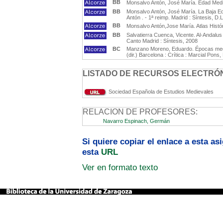
BB
Monsalvo Antón, José María. Edad Media
BB
Monsalvo Antón, José María. La Baja Eda
Antón . - 1ª reimp. Madrid : Síntesis, D.
BB
Monsalvo Antón,Jose María. Atlas Histór
BB
Salvatierra Cuenca, Vicente. Al-Andalus :
Canto Madrid : Síntesis, 2008
BC
Manzano Moreno, Eduardo. Épocas medi
(dir.) Barcelona : Crítica : Marcial Pons,
LISTADO DE RECURSOS ELECTRÓN
Sociedad Española de Estudios Medievales
RELACION DE PROFESORES:
Navarro Espinach, Germán
Si quiere copiar el enlace a esta a
esta
URL
Ver en formato texto