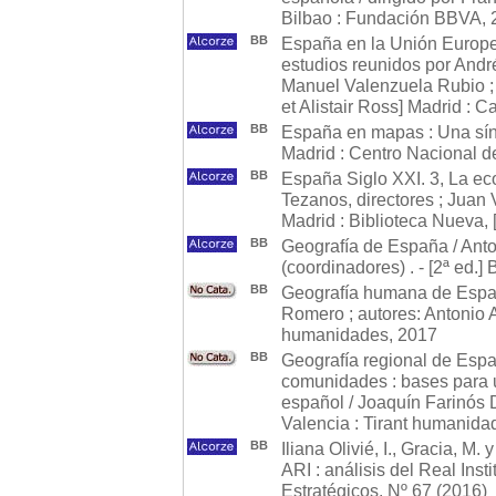
Bilbao : Fundación BBVA, 
BB
España en la Unión Europea 
estudios reunidos por And
Manuel Valenzuela Rubio ; 
et Alistair Ross] Madrid : 
BB
España en mapas : Una sínte
Madrid : Centro Nacional d
BB
España Siglo XXI. 3, La ec
Tezanos, directores ; Juan
Madrid : Biblioteca Nueva, 
BB
Geografía de España / Ant
(coordinadores) . - [2ª ed.] 
BB
Geografía humana de España
Romero ; autores: Antonio Ari
humanidades, 2017
BB
Geografía regional de Espa
comunidades : bases para u
español / Joaquín Farinós D
Valencia : Tirant humanida
BB
Iliana Olivié, I., Gracia, M
ARI : análisis del Real Inst
Estratégicos. Nº 67 (2016)