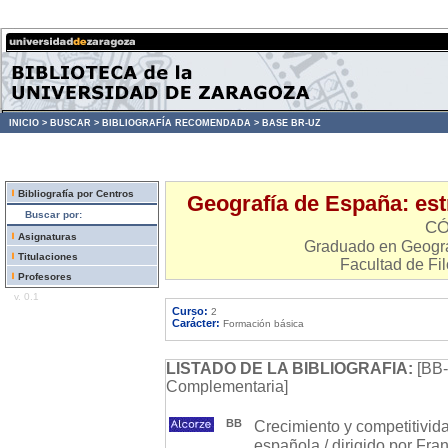
INICIO >
BUSCAR >
BIBLIOGRAFÍA RECOMENDADA >
BASE BR-UZ
Bibliografía por Centros
Geografía de España: estr
Buscar por:
CÓ
Asignaturas
Graduado en Geograf
Titulaciones
Facultad de Fil
Profesores
v. 0.1
Curso:
2
Carácter:
Formación básica
LISTADO DE LA BIBLIOGRAFIA:
[BB-
Complementaria]
BB
Crecimiento y competitivida
española / dirigido por Franc