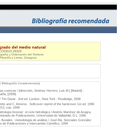
egrado del medio natural
CÓDIGO:28329
afía y Ordenación del Territorio
Filosofía y Letras, Zaragoza
C-Bibliografía Complementaria]
las cuencas / [dirección, Jiménez Herrero, Luis M.] [Madrid] :
paña, [2008]
/ Tim Davie . 2nd ed. London ; New York : Routledge, 2008
Petts and C. Amoros . Softcover reprint of the hardcover 1st ed. 1996
013, cop. 1996
ología forestal : el ciclo hidrológico / Andrés Martínez de Azagra,
etariado de Publicaciones, Universidad de Valladolid, D.L. 1996
fluviales : metodología de análisis / José Ma. Senciales González
o de Publicaciones e Intercambio Científico, 1999