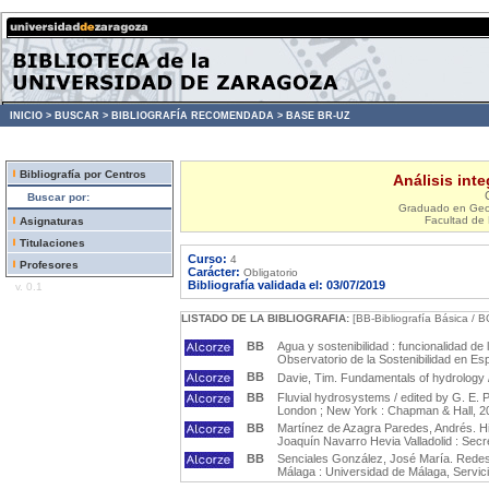
INICIO >
BUSCAR >
BIBLIOGRAFÍA RECOMENDADA >
BASE BR-UZ
Bibliografía por Centros
Análisis int
Buscar por:
Graduado en Geogr
Facultad de 
Asignaturas
Titulaciones
Curso:
4
Profesores
Carácter:
Obligatorio
Bibliografía validada el: 03/07/2019
v. 0.1
LISTADO DE LA BIBLIOGRAFIA:
[BB-Bibliografía Básica / B
BB
Agua y sostenibilidad : funcionalidad de 
Observatorio de la Sostenibilidad en Es
BB
Davie, Tim. Fundamentals of hydrology 
BB
Fluvial hydrosystems / edited by G. E. 
London ; New York : Chapman & Hall, 2
BB
Martínez de Azagra Paredes, Andrés. Hidr
Joaquín Navarro Hevia Valladolid : Secr
BB
Senciales González, José María. Redes 
Málaga : Universidad de Málaga, Servici