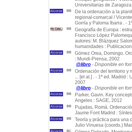
Universitarias de Zaragoza
BB
De la ordenación a la planif
regional-comarcal / Vicent
Gorría y Paloma Ibarra . - 
BB
Geografía de Europa : estruc
Francisco López Palomeque,
autores: M. Blázquez Salom 
humanidades : Publicacions
BB
Gómez Orea, Domingo. Orde
: Mundi-Prensa, 2002
@libro
- Disponible en for
BB
Ordenación del territorio 
... [et al.] . - 1ª ed. Madr
2007
@libro
- Disponible en for
BB
Parker, Gavin. Key concept
Angeles : SAGE, 2012
BB
Pujadas, Romá. Ordenación 
Jaume Font Madrid : Síntes
BB
Teoría y práctica para una o
Julio Vinuesa (coords.) Mad
BC
Gómez Delgado, Montserrat