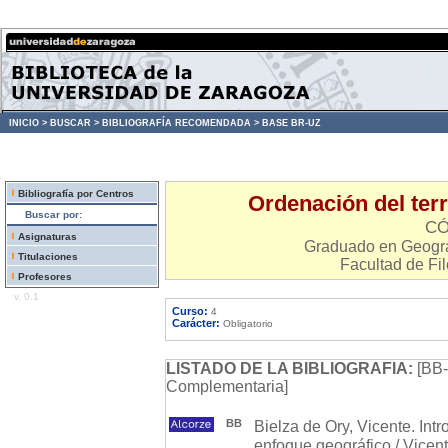
INICIO >
BUSCAR >
BIBLIOGRAFÍA RECOMENDADA >
BASE BR-UZ
Bibliografía por Centros
Ordenación del terri
Buscar por:
CÓ
Asignaturas
Graduado en Geograf
Titulaciones
Facultad de Fil
Profesores
v. 0.1
Curso:
4
Carácter:
Obligatorio
LISTADO DE LA BIBLIOGRAFIA:
[BB-
Complementaria]
BB
Bielza de Ory, Vicente. Intr
enfoque geográfico / Vicen