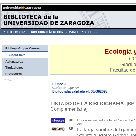
INICIO >
BUSCAR >
BIBLIOGRAFÍA RECOMENDADA >
BASE BR-UZ
Bibliografía por Centros
Ecología 
Buscar por:
CÓ
Asignaturas
Gradua
Titulaciones
Facultad de
Profesores
v. 0.1
Curso:
4
Carácter:
Optativo
Bibliografía validada el: 03/06/2025
LISTADO DE LA BIBLIOGRAFIA:
[BB-
Complementaria]
BB
Conservation biology for all / edited by 
2011
BB
La larga sombre del ganad
Steinfeld, Pierre Gerber, 