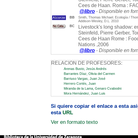
Cees de Haan. Roma : FAO
@libro
- Disponible en for
BB
Smith, Thomas Michael. Ecología / Thoma
Addison-Wesley, D.L. 2010
BC
Livestock's long shadow: e
Steinfeld, Pierre Gerber, 
Cees de Haan Rome : Food a
Nations ,2006
@libro
- Disponible en for
RELACION DE PROFESORES:
Arenas Busto, Jesús Andrés
Barrantes Díaz, Olivia del Carmen
Barriuso Vargas, Juan José
Herrero Cortés, Juan
Miranda de la Lama, Genaro Cvabodni
Mora Hernández, Juan Luis
Si quiere copiar el enlace a esta a
esta
URL
Ver en formato texto