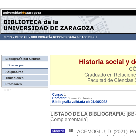
INICIO >
BUSCAR >
BIBLIOGRAFÍA RECOMENDADA >
BASE BR-UZ
Bibliografía por Centros
Historia social y 
Buscar por:
CÓ
Asignaturas
Graduado en Relacione
Titulaciones
Facultad de Ciencias 
Profesores
v. 0.1
Curso:
1
Carácter:
Formación básica
Bibliografía validada el: 21/06/2022
LISTADO DE LA BIBLIOGRAFIA:
[BB-
Complementaria]
BB
ACEMOGLU, D. (2021). Por q