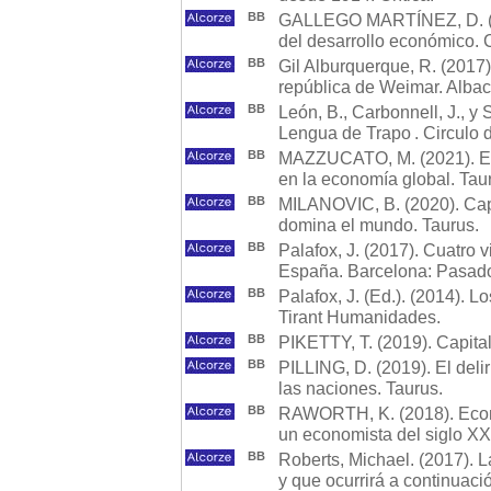
BB
GALLEGO MARTÍNEZ, D. (202
del desarrollo económico.
BB
Gil Alburquerque, R. (2017
república de Weimar. Alba
BB
León, B., Carbonnell, J., y
Lengua de Trapo . Circulo d
BB
MAZZUCATO, M. (2021). El 
en la economía global. Tau
BB
MILANOVIC, B. (2020). Capi
domina el mundo. Taurus.
BB
Palafox, J. (2017). Cuatro 
España. Barcelona: Pasado
BB
Palafox, J. (Ed.). (2014). L
Tirant Humanidades.
BB
PIKETTY, T. (2019). Capital
BB
PILLING, D. (2019). El delir
las naciones. Taurus.
BB
RAWORTH, K. (2018). Econo
un economista del siglo XX
BB
Roberts, Michael. (2017). L
y que ocurrirá a continuaci