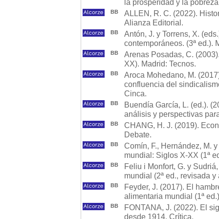
la prosperidad y la pobreza.
BB
ALLEN, R. C. (2022). Histo
Alianza Editorial.
BB
Antón, J. y Torrens, X. (eds
contemporáneos. (3ª ed.). 
BB
Arenas Posadas, C. (2003). 
XX). Madrid: Tecnos.
BB
Aroca Mohedano, M. (2017).
confluencia del sindicalism
Cinca.
BB
Buendía García, L. (ed.). (
análisis y perspectivas para
BB
CHANG, H. J. (2019). Econo
Debate.
BB
Comín, F., Hernández, M. y 
mundial: Siglos X-XX (1ª ed
BB
Feliu i Monfort, G. y Sudriá
mundial (2ª ed., revisada y 
BB
Feyder, J. (2017). El hambre
alimentaria mundial (1ª ed.)
BB
FONTANA, J. (2022). El sigl
desde 1914. Crítica.