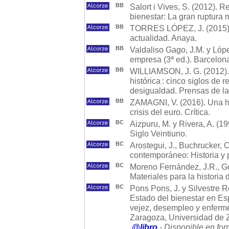
BB
Salort i Vives, S. (2012). R
bienestar: La gran ruptura
BB
TORRES LÓPEZ, J. (2015). E
actualidad. Anaya.
BB
Valdaliso Gago, J.M. y Lópe
empresa (3ª ed.). Barcelona:
BB
WILLIAMSON, J. G. (2012).
histórica : cinco siglos de 
desigualdad. Prensas de l
BB
ZAMAGNI, V. (2016). Una hi
crisis del euro. Crítica.
BC
Aizpuru, M. y Rivera, A. (19
Siglo Veintiuno.
BC
Arostegui, J., Buchrucker, 
contemporáneo: Historia y 
BC
Moreno Fernández, J.R., Gó
Materiales para la historia 
BC
Pons Pons, J. y Silvestre R
Estado del bienestar en Es
vejez, desempleo y enferm
Zaragoza, Universidad de 
@libro
- Disponible en for