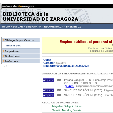
INICIO >
BUSCAR >
BIBLIOGRAFÍA RECOMENDADA >
BASE BR-UZ
Bibliografía por Centros
Empleo público: el personal al
Buscar por:
Graduado en Relaci
Facultad de Ciencia
Asignaturas
Titulaciones
Curso:
Profesores
Carácter:
Optativo
Bibliografía validada el: 21/06/2022
v. 0.1
LISTADO DE LA BIBLIOGRAFIA:
[BB-Bibliografía Básica / B
BB
Parada Vázquez, J. R.; Fuentetaja Pastor,
2019. ISBN 9788490991893.
@libro
- Disponible en formato electró
BB
SÁNCHEZ MORÓN, M. (2020). Régimen jur
BB
SÁNCHEZ MORÓN, M. (2022). Derecho de 
RELACION DE PROFESORES:
Magallón Salegui, Jaime
Setuáin Mendía, Beatriz