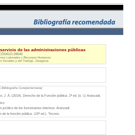
 servicio de las administraciones públicas
CÓDIGO:28545
ones Laborales y Recursos Humanos
s Sociales y del Trabajo, Zaragoza
C-Bibliografía Complementaria]
 J. Á. (2019). Derecho de la Función pública. 2ª ed. [s. l.]: Aranzadi,
nico
ídico de los funcionarios interinos. Aranzadi.
la función pública. (15ª ed.). Tecnos.