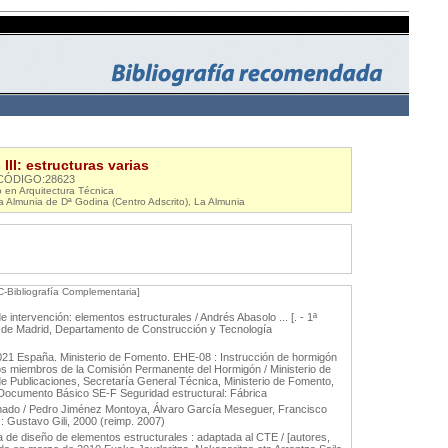
III: estructuras varias
CÓDIGO:28623
en Arquitectura Técnica
La Almunia de Dª Godina (Centro Adscrito), La Almunia
C-Bibliografía Complementaria]
 intervención: elementos estructurales / Andrés Abasolo ... [. - 1ª
ca de Madrid, Departamento de Construcción y Tecnología
021 España. Ministerio de Fomento. EHE-08 : Instrucción de hormigón
os miembros de la Comisión Permanente del Hormigón / Ministerio de
 de Publicaciones, Secretaría General Técnica, Ministerio de Fomento,
 Documento Básico SE-F Seguridad estructural: Fábrica
ado / Pedro Jiménez Montoya, Álvaro García Meseguer, Francisco
 : Gustavo Gili, 2000 (reimp. 2007)
a de diseño de elementos estructurales : adaptada al CTE / [autores,