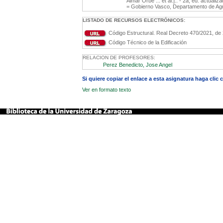
Aimar Orbe ... et al.].. - 2a, ed. actua
= Gobierno Vasco, Departamento de Agric
LISTADO DE RECURSOS ELECTRÓNICOS:
Código Estructural. Real Decreto 470/2021, de 
Código Técnico de la Edificación
RELACION DE PROFESORES:
Perez Benedicto, Jose Angel
Si quiere copiar el enlace a esta asignatura haga clic
Ver en formato texto