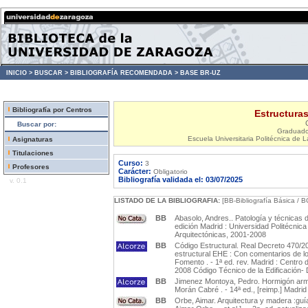
INICIO >
BUSCAR >
BIBLIOGRAFÍA RECOMENDADA >
BASE BR-UZ
Bibliografía por Centros
Estructuras 
Buscar por:
Graduado 
Escuela Universitaria Politécnica de 
Asignaturas
Titulaciones
Curso:
3
Profesores
Carácter:
Obligatorio
Bibliografía validada el: 03/07/2025
v. 0.1
LISTADO DE LA BIBLIOGRAFIA:
[BB-Bibliografía Básica / B
BB
Abasolo, Andres.. Patología y técnicas de
edición Madrid : Universidad Politécni
Arquitectónicas, 2001-2008
BB
Código Estructural. Real Decreto 470/2
estructural EHE : Con comentarios de l
Fomento . - 1ª ed. rev. Madrid : Centro
2008 Código Técnico de la Edificación-
BB
Jimenez Montoya, Pedro. Hormigón arm
Morán Cabré . - 14ª ed., [reimp.] Madrid
BB
Orbe, Aimar. Arquitectura y madera :guí