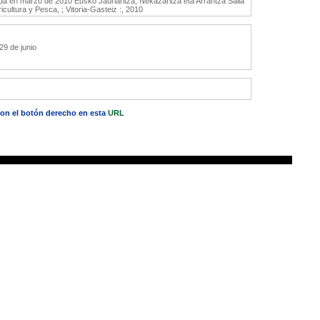
lizada en marzo de 2010 Eusko Jaurlaritza, Nekazaritza eta Arrantza Saila
ultura y Pesca, ; Vitoria-Gasteiz :, 2010
29 de junio
 con el botón derecho en esta
URL