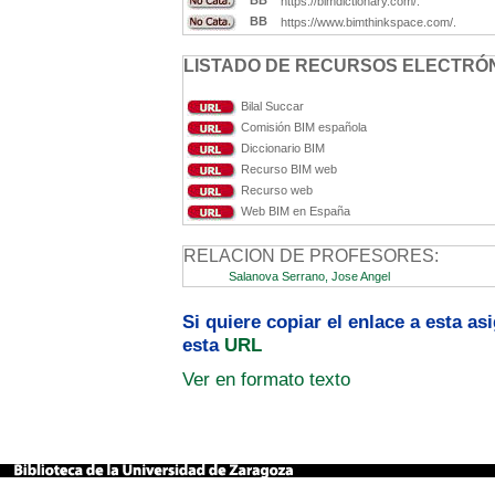
BB
https://bimdictionary.com/.
BB
https://www.bimthinkspace.com/.
LISTADO DE RECURSOS ELECTRÓN
Bilal Succar
Comisión BIM española
Diccionario BIM
Recurso BIM web
Recurso web
Web BIM en España
RELACION DE PROFESORES:
Salanova Serrano, Jose Angel
Si quiere copiar el enlace a esta a
esta
URL
Ver en formato texto