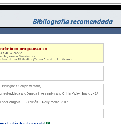
ctrónicos programables
CÓDIGO:28828
n Ingeniería Mecatrónica
La Almunia de Dª Godina (Centro Adscrito), La Almunia
C-Bibliografía Complementaria]
ontroller:Mega and Xmega in Assembly and C/ Han-Way Huang . - 1ª
hael Margolis . - 2 edición O'Reilly Media: 2012
 con el botón derecho en esta
URL