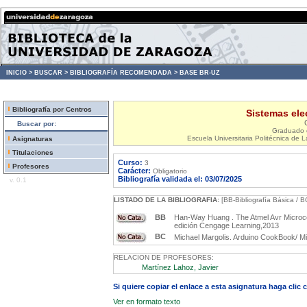
INICIO >
BUSCAR >
BIBLIOGRAFÍA RECOMENDADA >
BASE BR-UZ
Bibliografía por Centros
Sistemas ele
Buscar por:
Graduado e
Escuela Universitaria Politécnica de 
Asignaturas
Titulaciones
Curso:
3
Profesores
Carácter:
Obligatorio
Bibliografía validada el: 03/07/2025
v. 0.1
LISTADO DE LA BIBLIOGRAFIA:
[BB-Bibliografía Básica / B
BB
Han-Way Huang . The Atmel Avr Microc
edición Cengage Learning,2013
BC
Michael Margolis. Arduino CookBook/ Mic
RELACION DE PROFESORES:
Martínez Lahoz, Javier
Si quiere copiar el enlace a esta asignatura haga clic
Ver en formato texto