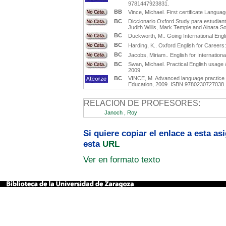
9781447923831.
BB
Vince, Michael. First certificate Langua
BC
Diccionario Oxford Study para estudiantes
Judith Willis, Mark Temple and Ainara So
BC
Duckworth, M.. Going International Engl
BC
Harding, K.. Oxford English for Careers:
BC
Jacobs, Miriam.. English for Internation
BC
Swan, Michael. Practical English usage 
2009
BC
VINCE, M. Advanced language practice : [
Education, 2009. ISBN 9780230727038.
RELACION DE PROFESORES:
Janoch , Roy
Si quiere copiar el enlace a esta a
esta
URL
Ver en formato texto