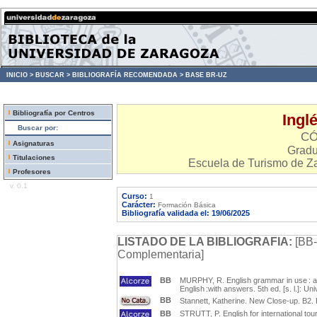
INICIO >
BUSCAR >
BIBLIOGRAFÍA RECOMENDADA >
BASE BR-UZ
Bibliografía por Centros
Inglé
Buscar por:
CÓ
Asignaturas
Gradu
Titulaciones
Escuela de Turismo de Za
Profesores
v. 0.1
Curso:
1
Carácter:
Formación Básica
Bibliografía validada el: 19/06/2025
LISTADO DE LA BIBLIOGRAFIA:
[BB-
Complementaria]
BB
MURPHY, R. English grammar in use : a s
English :with answers. 5th ed. [s. l.]: 
BB
Stannett, Katherine. New Close-up. B2.
BB
STRUTT, P. English for international tou